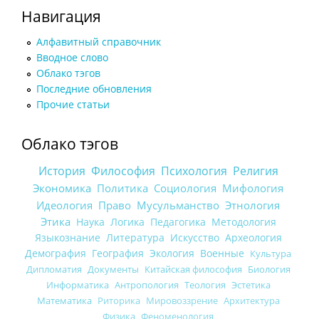
Навигация
Алфавитный справочник
Вводное слово
Облако тэгов
Последние обновления
Прочие статьи
Облако тэгов
История
Философия
Психология
Религия
Экономика
Политика
Социология
Мифология
Идеология
Право
Мусульманство
Этнология
Этика
Наука
Логика
Педагогика
Методология
Языкознание
Литература
Искусство
Археология
Демография
География
Экология
Военные
Культура
Дипломатия
Документы
Китайская философия
Биология
Информатика
Антропология
Теология
Эстетика
Математика
Риторика
Мировоззрение
Архитектура
Физика
Феноменология