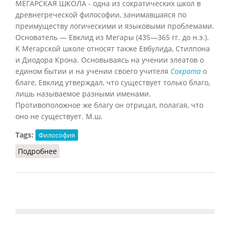
МЕГАРСКАЯ ШКОЛА - одна из сократических школ в
древнегреческой философии, занимавшаяся по
преимуществу логическими и языковыми проблемами.
Основатель — Евклид из Мегары (435—365 гг. до н.э.).
К Мегарской школе относят также Евбулида, Стилпона
и Диодора Крона. Основываясь на учении элеатов о
едином бытии и на учении своего учителя
Сократа
о
благе, Евклид утверждал, что существует только благо,
лишь называемое разными именами.
Противоположное же благу он отрицал, полагая, что
оно не существует. М.ш.
Tags:
Философия
Подробнее
о Мегарская школа (Кузнецов, 2007)