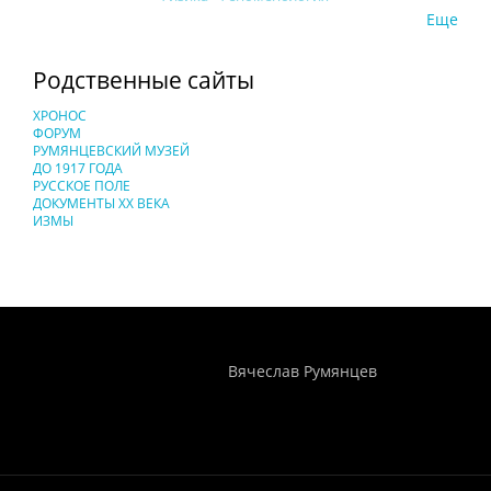
Еще
Родственные сайты
ХРОНОС
ФОРУМ
РУМЯНЦЕВСКИЙ МУЗЕЙ
ДО 1917 ГОДА
РУССКОЕ ПОЛЕ
ДОКУМЕНТЫ XX ВЕКА
ИЗМЫ
Понятия И Категории - Исторический Проект ХРОНОС
WEB-редактор
Вячеслав Румянцев