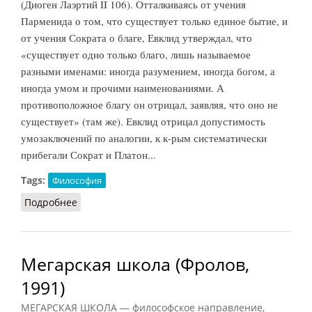
(Диоген Лаэртий II 106). Отталкиваясь от учения
Парменида о том, что существует только единое бытие, и
от учения Сократа о благе, Евклид утверждал, что
«существует одно только благо, лишь называемое
разными именами: иногда разумением, иногда богом, а
иногда умом и прочими наименованиями. А
противоположное благу он отрицал, заявляя, что оно не
существует» (там же). Евклид отрицал допустимость
умозаключений по аналогии, к к-рым систематически
прибегали Сократ и Платон...
Tags:
Философия
Подробнее
о Мегарская школа (Ильичёв, 1983)
Мегарская школа (Фролов,
1991)
МЕГАРСКАЯ ШКОЛА — философское направление,