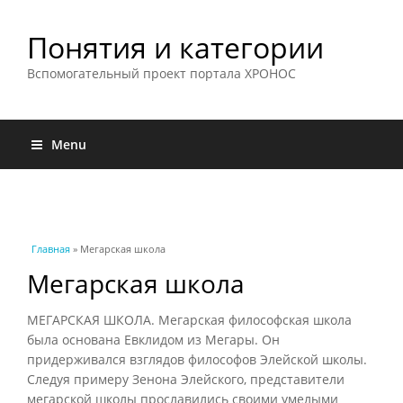
Понятия и категории
Вспомогательный проект портала ХРОНОС
Menu
Вы здесь
Главная
» Мегарская школа
Мегарская школа
МЕГАРСКАЯ ШКОЛА. Мегарская философская школа
была основана Евклидом из Мегары. Он
придерживался взглядов философов Элейской школы.
Следуя примеру Зенона Элейского, представители
мегарской школы прославились своими умелыми