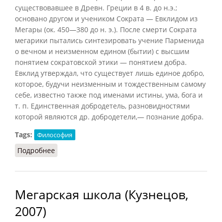
существовавшее в Древн. Греции в 4 в. до н.э.;
основано другом и учеником Сократа — Евклидом из
Мегары (ок. 450—380 до н. э.). После смерти Сократа
мегарики пытались синтезировать учение Парменида
о вечном и неизменном едином (бытии) с высшим
понятием сократовской этики — понятием добра.
Евклид утверждал, что существует лишь единое добро,
которое, будучи неизменным и тождественным самому
себе, известно также под именами истины, ума, бога и
т. п. Единственная добродетель, разновидностями
которой являются др. добродетели,— познание добра.
Tags:
Философия
Подробнее
о Мегарская школа (Фролов, 1991)
Мегарская школа (Кузнецов,
2007)