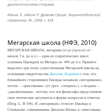
диалектическими спорами.
Адкинс Л., Адкинс Р. Древняя Греция. Энциклопедический
справочник. М., 2008, с. 439.
Мегарская школа (НФЭ, 2010)
МЕГАРСКАЯ ШКОЛА, мегарики (οἱ μεγαρικοί) (4 –
начало 3 в. до н.э.) – одна из сократических школ;
основана Евклидом из Мегары ок. 400 до н.э. Принято
выделять три этапа существования Мегарской школы на
основании свидетельства
Диогена Лаэртия
о том, что
ближайших сторонников Евклида называли «мегариками»,
потом – «эристиками» (от греч. «спорить»), а позднее –
«диалектиками», потому что эти философы представляли
свои логические аргументы в форме вопросов и ответов
(Diog. L. II 106). К «мегарикам» относят Евклида и
Стильпона, современника Диодора Крона, к «эристикам»