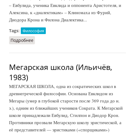
– Евбулида, ученика Евклида и оппонента Аристотеля, и
Алексина, к «диалектикам» – Клиномаха из Фурий,
Диодора Крона и Филона Диалектика...
Tags:
Философия
Подробнее
о Мегарская школа (НФЭ, 2010)
Мегарская школа (Ильичёв,
1983)
МЕГАРСКАЯ ШКОЛА, одна из сократических школ в
древнегреческой философии. Основана Евклидом из
Мегары (умер в глубокой старости после 369 года до н.
э.), одним из ближайших учеников Сократа. К Мегарской
школе принадлежали Евбулид, Стилпон и Диодор Крон.
Противники прозвали Мегарскую школу эристической, а
её представителей — эристиками («спорщиками»)