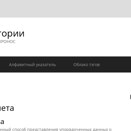
гории
 ХРОНОС
Алфавитный указатель
Облако тэгов
ета
та
ный способ представления упорядоченных данных о