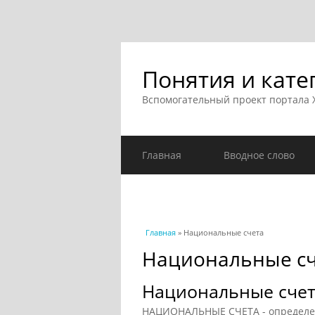
Понятия и кате
Вспомогательный проект портала
Главная
Вводное слово
Вы здесь
Главная
» Национальные счета
Национальные сч
Национальные сче
НАЦИОНАЛЬНЫЕ СЧЕТА - определен