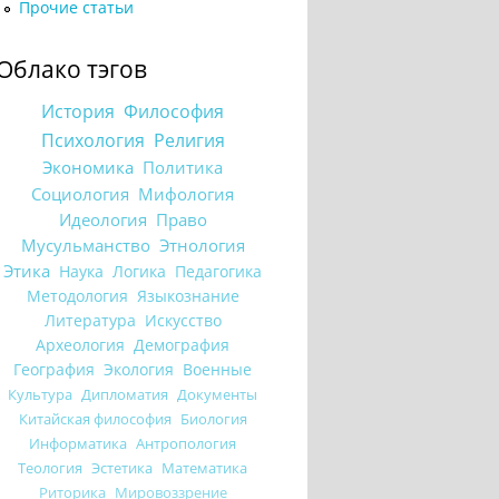
Прочие статьи
Облако тэгов
История
Философия
Психология
Религия
Экономика
Политика
Социология
Мифология
Идеология
Право
Мусульманство
Этнология
Этика
Наука
Логика
Педагогика
Методология
Языкознание
Литература
Искусство
Археология
Демография
География
Экология
Военные
Культура
Дипломатия
Документы
Китайская философия
Биология
Информатика
Антропология
Теология
Эстетика
Математика
Риторика
Мировоззрение