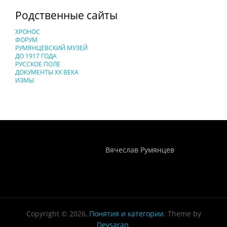
Родственные сайты
ХРОНОС
ФОРУМ
РУМЯНЦЕВСКИЙ МУЗЕЙ
ДО 1917 ГОДА
РУССКОЕ ПОЛЕ
ДОКУМЕНТЫ XX ВЕКА
ИЗМЫ
Понятия И Категории - Исторический Проект ХРОНОС
WEB-редактор
Вячеслав Румянцев
Copyright © 2026,
Понятия и категории
. Theme by
Devsaran
.