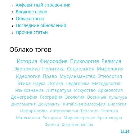
Алфавитный справочник
Вводное слово
Облако тэгов
Последние обновления
Прочие статьи
Облако тэгов
История
Философия
Психология
Религия
Экономика
Политика
Социология
Мифология
Идеология
Право
Мусульманство
Этнология
Этика
Наука
Логика
Педагогика
Методология
Языкознание
Литература
Искусство
Археология
Демография
География
Экология
Военные
Культура
Дипломатия
Документы
Китайская философия
Биология
Информатика
Антропология
Теология
Эстетика
Математика
Риторика
Мировоззрение
Архитектура
Физика
Феноменология
Еще