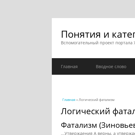
Понятия и кате
Вспомогательный проект портала
Главная
Вводное слово
Вы здесь
Главная
» Логический фатализм
Логический фата
Фатализм (Зиновьев
...Утверждения A верны, а утвержд