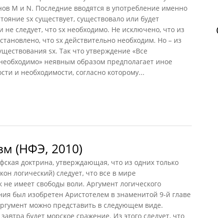
нов M и N. Последние вводятся в употребление именно
стояние sx существует, существовало или будет
и не следует, что sx необходимо. Не исключено, что из
установлено, что sx действительно необходим. Но – из
существования sx. Так что утверждение «Все
необходимо» неявным образом предполагает иное
ти и необходимости, согласно которому...
2000)
м (НФЭ, 2010)
кая доктрина, утверждающая, что из одних только
кон логический) следует, что все в мире
 не имеет свободы воли. Аргумент логического
ия был изобретен Аристотелем в знаменитой 9-й главе
аргумент можно представить в следующем виде.
завтра будет морское сражение. Из этого следует, что