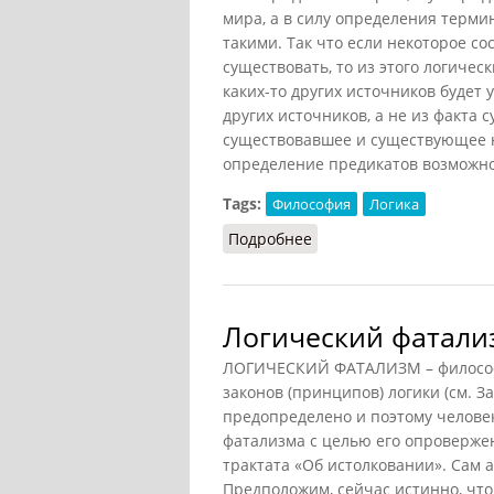
мира, а в силу определения терми
такими. Так что если некоторое со
существовать, то из этого логическ
каких-то других источников будет 
других источников, а не из факта 
существовавшее и существующее 
определение предикатов возможнос
Tags:
Философия
Логика
Подробнее
о Фатализм (Зиновьев, 
Логический фатализ
ЛОГИЧЕСКИЙ ФАТАЛИЗМ – философс
законов (принципов) логики (см. За
предопределено и поэтому человек
фатализма с целью его опровержен
трактата «Об истолковании». Сам 
Предположим, сейчас истинно, что 