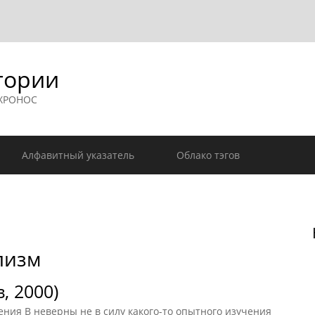
гории
 ХРОНОС
Алфавитный указатель
Облако тэгов
лизм
, 2000)
ения B неверны не в силу какого-то опытного изучения