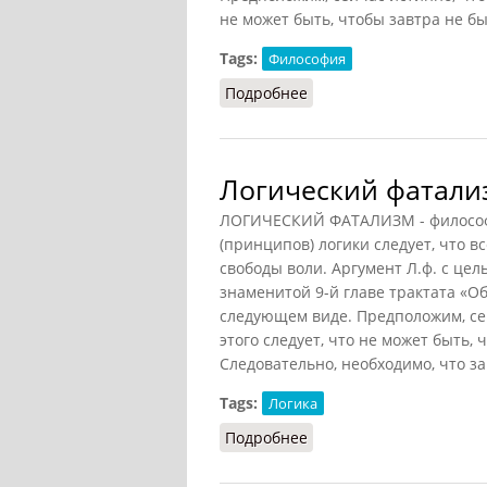
не может быть, чтобы завтра не б
Tags:
Философия
Подробнее
о Логический фатализм 
Логический фатализ
ЛОГИЧЕСКИЙ ФАТАЛИЗМ - философс
(принципов) логики следует, что в
свободы воли. Аргумент Л.ф. с це
знаменитой 9-й главе трактата «О
следующем виде. Предположим, сей
этого следует, что не может быть,
Следовательно, необходимо, что з
Tags:
Логика
Подробнее
о Логический фатализм 