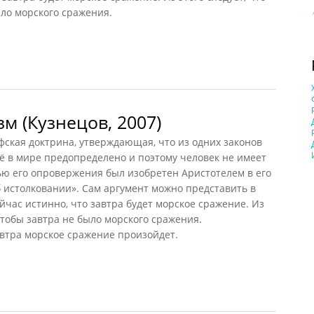
ыло морского сражения.
(НФЭ, 2010)
м (Кузнецов, 2007)
кая доктрина, утверждающая, что из одних законов
сё в мире предопределено и поэтому человек не имеет
лью его опровержения был изобретен Аристотелем в его
б истолковании». Сам аргумент можно представить в
час истинно, что завтра будет морское сражение. Из
 чтобы завтра не было морского сражения.
автра морское сражение произойдет.
(Кузнецов, 2007)