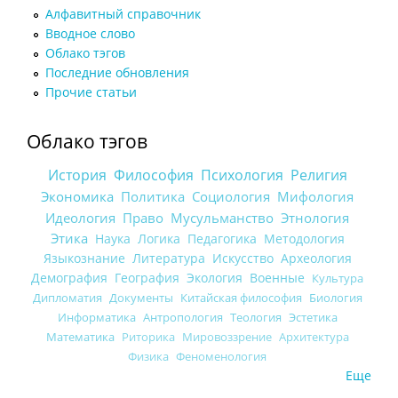
Алфавитный справочник
Вводное слово
Облако тэгов
Последние обновления
Прочие статьи
Облако тэгов
История
Философия
Психология
Религия
Экономика
Политика
Социология
Мифология
Идеология
Право
Мусульманство
Этнология
Этика
Наука
Логика
Педагогика
Методология
Языкознание
Литература
Искусство
Археология
Демография
География
Экология
Военные
Культура
Дипломатия
Документы
Китайская философия
Биология
Информатика
Антропология
Теология
Эстетика
Математика
Риторика
Мировоззрение
Архитектура
Физика
Феноменология
Еще