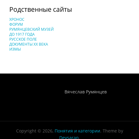
Родственные сайты
ХРОНОС
ФОРУМ
РУМЯНЦЕВСКИЙ МУЗЕЙ
ДО 1917 ГОДА
РУССКОЕ ПОЛЕ
ДОКУМЕНТЫ XX ВЕКА
ИЗМЫ
Понятия И Категории - Исторический Проект ХРОНОС
WEB-редактор
Вячеслав Румянцев
Copyright © 2026,
Понятия и категории
. Theme by
Devsaran
.