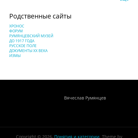
Родственные сайты
ХРОНОС
ФОРУМ
РУМЯНЦЕВСКИЙ МУЗЕЙ
ДО 1917 ГОДА
РУССКОЕ ПОЛЕ
ДОКУМЕНТЫ XX ВЕКА
ИЗМЫ
Понятия И Категории - Исторический Проект ХРОНОС
WEB-редактор
Вячеслав Румянцев
Copyright © 2026,
Понятия и категории
. Theme by