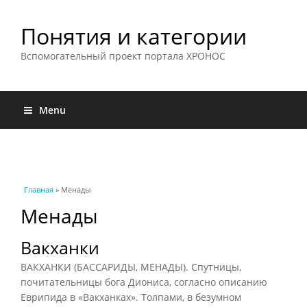
Понятия и категории
Вспомогательный проект портала ХРОНОС
Menu
Вы здесь
Главная
» Менады
Менады
Вакханки
ВАКХАНКИ (БАССАРИДЫ, МЕНАДЫ). Спутницы,
почитательницы бога Диониса, согласно описанию
Еврипида в «Вакханках». Толпами, в безумном