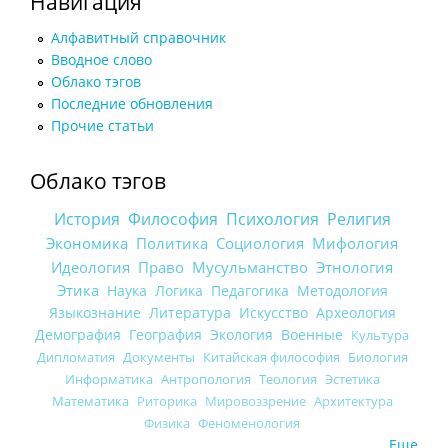
Навигация
Алфавитный справочник
Вводное слово
Облако тэгов
Последние обновления
Прочие статьи
Облако тэгов
История
Философия
Психология
Религия
Экономика
Политика
Социология
Мифология
Идеология
Право
Мусульманство
Этнология
Этика
Наука
Логика
Педагогика
Методология
Языкознание
Литература
Искусство
Археология
Демография
География
Экология
Военные
Культура
Дипломатия
Документы
Китайская философия
Биология
Информатика
Антропология
Теология
Эстетика
Математика
Риторика
Мировоззрение
Архитектура
Физика
Феноменология
Еще