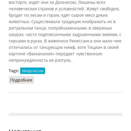
восторге, ходят они за Дионисом. Лишены всех
человеческих страхов и условностей. Живут свободно,
бродят по лесам и горам, едят сырое мясо диких
животных. Существовала традиция изображать их в
ритуальном танце, полуобнаженными, в звериных
шкурах, часто подпоясанными задушенными змеями, с
тирсами в руках. В живописи Ренессанса они мало чем
отличались от танцующих нимф, хотя Тициан в своей
картине «Вакханалия» передает чувственную
непринужденность их разгула.
Tags:
Мифология
Подробнее
о Вакханки