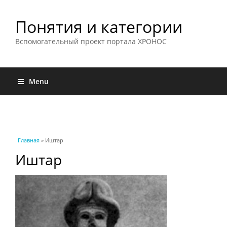
Понятия и категории
Вспомогательный проект портала ХРОНОС
Menu
Вы здесь
Главная
» Иштар
Иштар