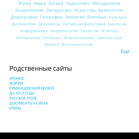
Этика
Наука
Логика
Педагогика
Методология
Языкознание
Литература
Искусство
Археология
Демография
География
Экология
Военные
Культура
Дипломатия
Документы
Китайская философия
Биология
Информатика
Антропология
Теология
Эстетика
Математика
Риторика
Мировоззрение
Архитектура
Физика
Феноменология
Еще
Родственные сайты
ХРОНОС
ФОРУМ
РУМЯНЦЕВСКИЙ МУЗЕЙ
ДО 1917 ГОДА
РУССКОЕ ПОЛЕ
ДОКУМЕНТЫ XX ВЕКА
ИЗМЫ