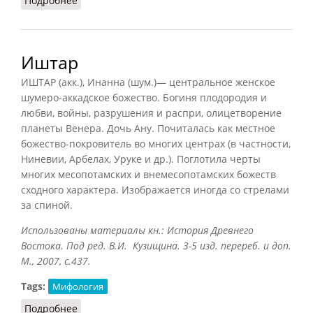
Подробнее
о Инанна
Иштар
ИШТАР (акк.), Инанна (шум.)— центральное женское
шумеро-аккадское божество. Богиня плодородия и
любви, войны, разрушения и распри, олицетворение
планеты Венера. Дочь Ану. Почиталась как местное
божество-покровитель во многих центрах (в частности,
Ниневии, Арбелах, Уруке и др.). Поглотила черты
многих месопотамских и внемесопотамских божеств
сходного характера. Изображается иногда со стрелами
за спиной.
Использованы материалы кн.: История Древнего
Востока. Под ред. В.И. Кузищина. 3-5 изд. перереб. и доп.
М., 2007, с.437.
Tags:
Мифология
Подробнее
о Иштар