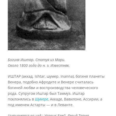
Богиня Иштар. Статуя из Мари.
Около 1800 года до н. э. Известняк.
ИШТАР (аккад. Ishtar, шумер. Inanna), богиня планеты
Венера, подобно Афродите и Венере считалась
богиней любви и воспроизводства человеческого
рода. Супругом Иштар был Таммуз. Иштар
поклонялись в
Шумере
, Аккаде, Вавилоне, Ассирии, а
под именем Астарты — и в Леванте.
Цитируется по изд.: Уорвик Брей, Дэвид Трамп.