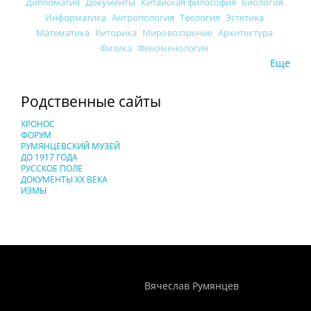
Дипломатия
Документы
Китайская философия
Биология
Информатика
Антропология
Теология
Эстетика
Математика
Риторика
Мировоззрение
Архитектура
Физика
Феноменология
Еще
Родственные сайты
ХРОНОС
ФОРУМ
РУМЯНЦЕВСКИЙ МУЗЕЙ
ДО 1917 ГОДА
РУССКОЕ ПОЛЕ
ДОКУМЕНТЫ XX ВЕКА
ИЗМЫ
Понятия И Категории - Исторический Проект ХРОНОС
WEB-редактор
Вячеслав Румянцев