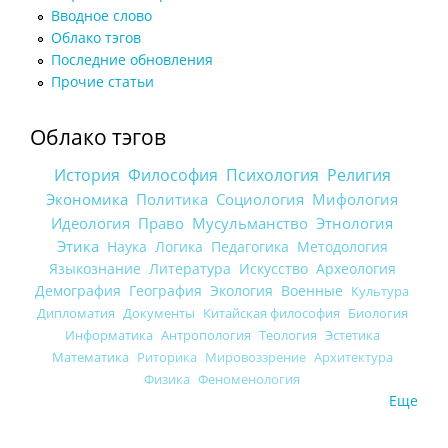
Вводное слово
Облако тэгов
Последние обновления
Прочие статьи
Облако тэгов
История
Философия
Психология
Религия
Экономика
Политика
Социология
Мифология
Идеология
Право
Мусульманство
Этнология
Этика
Наука
Логика
Педагогика
Методология
Языкознание
Литература
Искусство
Археология
Демография
География
Экология
Военные
Культура
Дипломатия
Документы
Китайская философия
Биология
Информатика
Антропология
Теология
Эстетика
Математика
Риторика
Мировоззрение
Архитектура
Физика
Феноменология
Еще