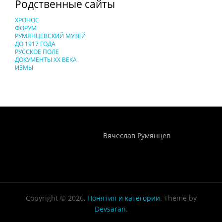
Родственные сайты
ХРОНОС
ФОРУМ
РУМЯНЦЕВСКИЙ МУЗЕЙ
ДО 1917 ГОДА
РУССКОЕ ПОЛЕ
ДОКУМЕНТЫ XX ВЕКА
ИЗМЫ
Понятия И Категории - Исторический Проект ХРОНОС
WEB-редактор
Вячеслав Румянцев
Copyright © 2026,
Понятия и категории
. Theme by
Devsaran
.