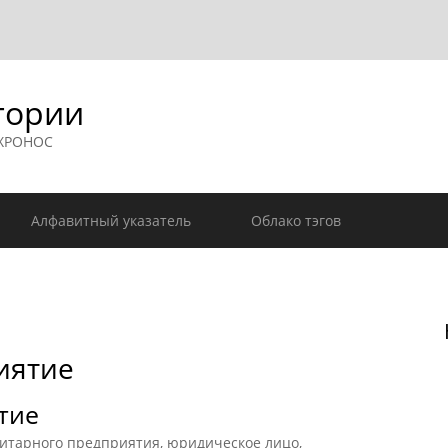
гории
 ХРОНОС
Алфавитный указатель
Облако тэгов
иятие
тие
тарного предприятия, юридическое лицо,