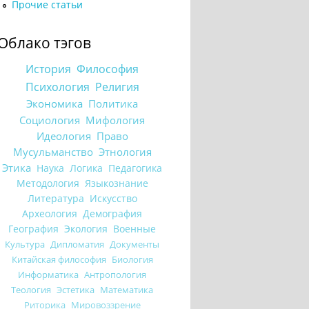
Прочие статьи
Облако тэгов
История
Философия
Психология
Религия
Экономика
Политика
Социология
Мифология
Идеология
Право
Мусульманство
Этнология
Этика
Наука
Логика
Педагогика
Методология
Языкознание
Литература
Искусство
Археология
Демография
География
Экология
Военные
Культура
Дипломатия
Документы
Китайская философия
Биология
Информатика
Антропология
Теология
Эстетика
Математика
Риторика
Мировоззрение