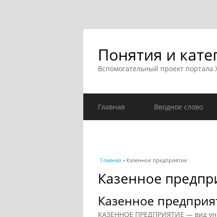
Понятия и кате
Вспомогательный проект портала
Главная
Вводное слово
Вы здесь
Главная
» Казенное предприятие
Казенное предпр
Казенное предприя
КАЗЕННОЕ ПРЕДПРИЯТИЕ — вид уни