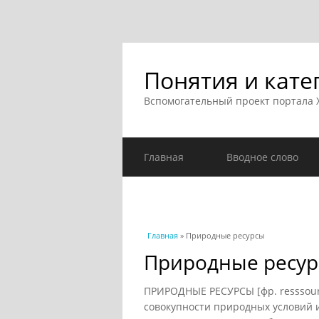
Понятия и кате
Вспомогательный проект портала
Главная
Вводное слово
Вы здесь
Главная
» Природные ресурсы
Природные ресу
ПРИРОДНЫЕ РЕСУРСЫ [фр. resssourc
совокупности природных условий 