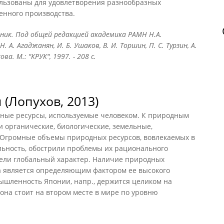
ользованы для удовлетворения разнообразных
енного производства.
чник. Под общей редакцией академика РАМН Н.А.
А. Агаджанян, И. Б. Ушаков, В. И. Торшин, П. С. Турзин, А.
ова. М.: "КРУК", 1997. - 208 с.
(Лопухов, 2013)
ые ресурсы, используемые человеком. К природным
 органические, биологические, земельные,
 Огромные объемы природных ресурсов, вовлекаемых в
ьность, обострили проблемы их рационального
ели глобальный характер. Наличие природных
да является определяющим фактором ее высокого
ышленность Японии, напр., держится целиком на
она стоит на втором месте в мире по уровню