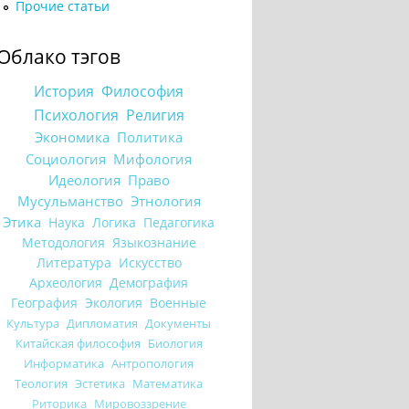
Прочие статьи
Облако тэгов
История
Философия
Психология
Религия
Экономика
Политика
Социология
Мифология
Идеология
Право
Мусульманство
Этнология
Этика
Наука
Логика
Педагогика
Методология
Языкознание
Литература
Искусство
Археология
Демография
География
Экология
Военные
Культура
Дипломатия
Документы
Китайская философия
Биология
Информатика
Антропология
Теология
Эстетика
Математика
Риторика
Мировоззрение