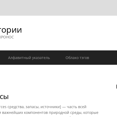
гории
 ХРОНОС
Алфавитный указатель
Облако тэгов
рсы
es средства, запасы, источники] — часть всей
и важнейших компонентов природной среды, которые