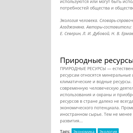
используются или могут быть исп
потребностей общества и обществ
Экология человека. Словарь-справо
Агаджаняна. Авторы-составители: Н. 
Е. Северин, Л. И. Дубовой, Н. В. Ермак
Природные ресурсы 
ПРИРОДНЫЕ РЕСУРСЫ — естественн
ресурсам относятся минеральные и
климатические и водные ресурсы.
современную человеческую деятел
использования и охраны и приобр
ресурсов в стране далеко не всег
экономического потенциала. Пром
иностранном сырье. Тем не менее 
развития...
Tags:
Экономика
Экология