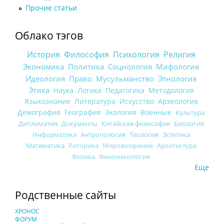
Прочие статьи
Облако тэгов
История
Философия
Психология
Религия
Экономика
Политика
Социология
Мифология
Идеология
Право
Мусульманство
Этнология
Этика
Наука
Логика
Педагогика
Методология
Языкознание
Литература
Искусство
Археология
Демография
География
Экология
Военные
Культура
Дипломатия
Документы
Китайская философия
Биология
Информатика
Антропология
Теология
Эстетика
Математика
Риторика
Мировоззрение
Архитектура
Физика
Феноменология
Еще
Родственные сайты
ХРОНОС
ФОРУМ