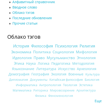
Алфавитный справочник
Вводное слово
Облако тэгов
Последние обновления
Прочие статьи
Облако тэгов
История
Философия
Психология
Религия
Экономика
Политика
Социология
Мифология
Идеология
Право
Мусульманство
Этнология
Этика
Наука
Логика
Педагогика
Методология
Языкознание
Литература
Искусство
Археология
Демография
География
Экология
Военные
Культура
Дипломатия
Документы
Китайская философия
Биология
Информатика
Антропология
Теология
Эстетика
Математика
Риторика
Мировоззрение
Архитектура
Физика
Феноменология
Еще