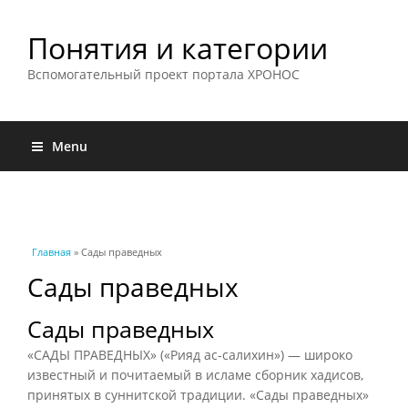
Понятия и категории
Вспомогательный проект портала ХРОНОС
Menu
Вы здесь
Главная
» Сады праведных
Сады праведных
Сады праведных
«САДЫ ПРАВЕДНЫХ» («Рияд ас-салихин») — широко
известный и почитаемый в исламе сборник хадисов,
принятых в суннитской традиции. «Сады праведных»