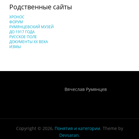
Родственные сайты
ХРОНОС
ФОРУМ
РУМЯНЦЕВСКИЙ МУЗЕЙ
ДО 1917 ГОДА
РУССКОЕ ПОЛЕ
ДОКУМЕНТЫ XX ВЕКА
ИЗМЫ
Понятия И Категории - Исторический Проект ХРОНОС
WEB-редактор
Вячеслав Румянцев
Copyright © 2026,
Понятия и категории
. Theme by
Devsaran
.