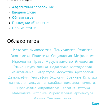
Алфавитный справочник
Вводное слово
Облако тэгов
Последние обновления
Прочие статьи
Облако тэгов
История
Философия
Психология
Религия
Экономика
Политика
Социология
Мифология
Идеология
Право
Мусульманство
Этнология
Этика
Наука
Логика
Педагогика
Методология
Языкознание
Литература
Искусство
Археология
Демография
География
Экология
Военные
Культура
Дипломатия
Документы
Китайская философия
Биология
Информатика
Антропология
Теология
Эстетика
Математика
Риторика
Мировоззрение
Архитектура
Физика
Феноменология
Еще