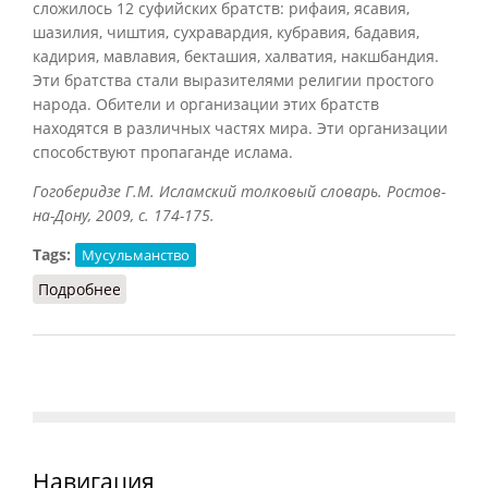
сложилось 12 суфийских братств: рифаия, ясавия,
шазилия, чиштия, сухравардия, кубравия, бадавия,
кадирия, мавлавия, бекташия, халватия, накшбандия.
Эти братства стали выразителями религии простого
народа. Обители и организации этих братств
находятся в различных частях мира. Эти организации
способствуют пропаганде ислама.
Гогоберидзе Г.М. Исламский толковый словарь. Ростов-
на-Дону, 2009, с. 174-175.
Tags:
Мусульманство
Подробнее
о Орден мусульманский
Навигация