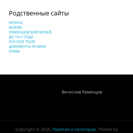
Родственные сайты
ХРОНОС
ФОРУМ
РУМЯНЦЕВСКИЙ МУЗЕЙ
ДО 1917 ГОДА
РУССКОЕ ПОЛЕ
ДОКУМЕНТЫ XX ВЕКА
ИЗМЫ
Понятия И Категории - Исторический Проект ХРОНОС
WEB-редактор
Вячеслав Румянцев
Copyright © 2026,
Понятия и категории
. Theme by