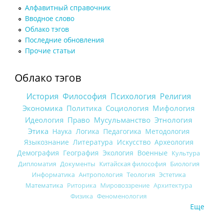
Алфавитный справочник
Вводное слово
Облако тэгов
Последние обновления
Прочие статьи
Облако тэгов
История
Философия
Психология
Религия
Экономика
Политика
Социология
Мифология
Идеология
Право
Мусульманство
Этнология
Этика
Наука
Логика
Педагогика
Методология
Языкознание
Литература
Искусство
Археология
Демография
География
Экология
Военные
Культура
Дипломатия
Документы
Китайская философия
Биология
Информатика
Антропология
Теология
Эстетика
Математика
Риторика
Мировоззрение
Архитектура
Физика
Феноменология
Еще