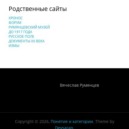
Родственные сайты
ХРОНОС
ФОРУМ
РУМЯНЦЕВСКИЙ МУЗЕЙ
ДО 1917 ГОДА
РУССКОЕ ПОЛЕ
ДОКУМЕНТЫ XX ВЕКА
ИЗМЫ
Понятия И Категории - Исторический Проект ХРОНОС
WEB-редактор
Вячеслав Румянцев
Copyright © 2026,
Понятия и категории
. Theme by
Devsaran
.