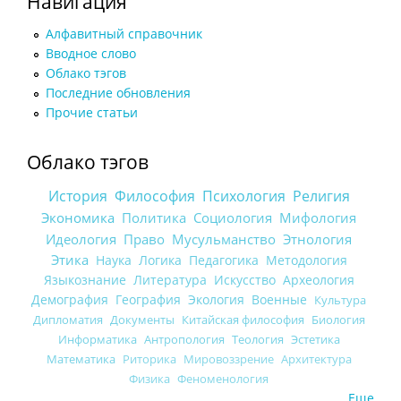
Навигация
Алфавитный справочник
Вводное слово
Облако тэгов
Последние обновления
Прочие статьи
Облако тэгов
История
Философия
Психология
Религия
Экономика
Политика
Социология
Мифология
Идеология
Право
Мусульманство
Этнология
Этика
Наука
Логика
Педагогика
Методология
Языкознание
Литература
Искусство
Археология
Демография
География
Экология
Военные
Культура
Дипломатия
Документы
Китайская философия
Биология
Информатика
Антропология
Теология
Эстетика
Математика
Риторика
Мировоззрение
Архитектура
Физика
Феноменология
Еще