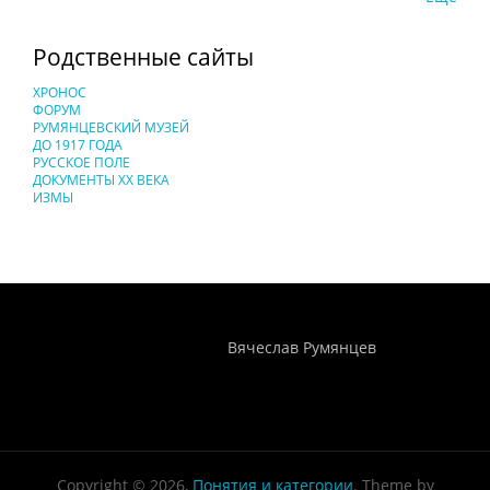
Родственные сайты
ХРОНОС
ФОРУМ
РУМЯНЦЕВСКИЙ МУЗЕЙ
ДО 1917 ГОДА
РУССКОЕ ПОЛЕ
ДОКУМЕНТЫ XX ВЕКА
ИЗМЫ
Понятия И Категории - Исторический Проект ХРОНОС
WEB-редактор
Вячеслав Румянцев
Copyright © 2026,
Понятия и категории
. Theme by