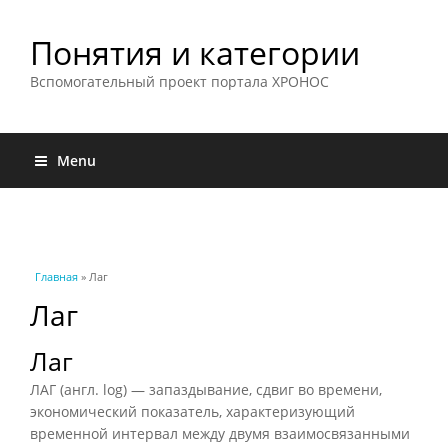
Понятия и категории
Вспомогательный проект портала ХРОНОС
Menu
Вы здесь
Главная
» Лаг
Лаг
Лаг
ЛАГ (англ. log) — запаздывание, сдвиг во времени,
экономический показатель, характеризующий
временной интервал между двумя взаимосвязанными