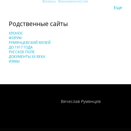
Физика
Феноменология
Еще
Родственные сайты
ХРОНОС
ФОРУМ
РУМЯНЦЕВСКИЙ МУЗЕЙ
ДО 1917 ГОДА
РУССКОЕ ПОЛЕ
ДОКУМЕНТЫ XX ВЕКА
ИЗМЫ
Понятия И Категории - Исторический Проект ХРОНОС
WEB-редактор
Вячеслав Румянцев