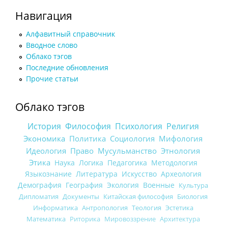
Навигация
Алфавитный справочник
Вводное слово
Облако тэгов
Последние обновления
Прочие статьи
Облако тэгов
История
Философия
Психология
Религия
Экономика
Политика
Социология
Мифология
Идеология
Право
Мусульманство
Этнология
Этика
Наука
Логика
Педагогика
Методология
Языкознание
Литература
Искусство
Археология
Демография
География
Экология
Военные
Культура
Дипломатия
Документы
Китайская философия
Биология
Информатика
Антропология
Теология
Эстетика
Математика
Риторика
Мировоззрение
Архитектура