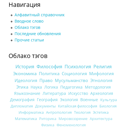
Навигация
Алфавитный справочник
Вводное слово
Облако тэгов
Последние обновления
Прочие статьи
Облако тэгов
История
Философия
Психология
Религия
Экономика
Политика
Социология
Мифология
Идеология
Право
Мусульманство
Этнология
Этика
Наука
Логика
Педагогика
Методология
Языкознание
Литература
Искусство
Археология
Демография
География
Экология
Военные
Культура
Дипломатия
Документы
Китайская философия
Биология
Информатика
Антропология
Теология
Эстетика
Математика
Риторика
Мировоззрение
Архитектура
Физика
Феноменология