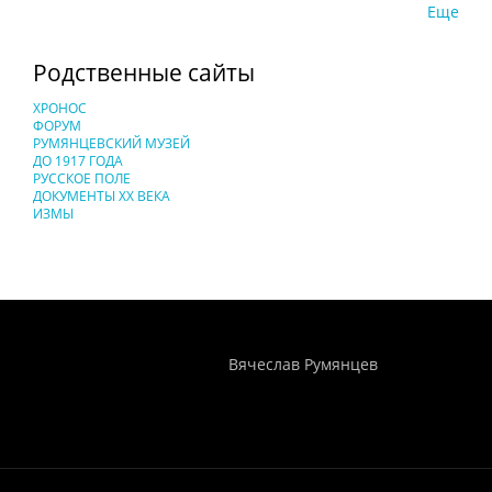
Еще
Родственные сайты
ХРОНОС
ФОРУМ
РУМЯНЦЕВСКИЙ МУЗЕЙ
ДО 1917 ГОДА
РУССКОЕ ПОЛЕ
ДОКУМЕНТЫ XX ВЕКА
ИЗМЫ
Понятия И Категории - Исторический Проект ХРОНОС
WEB-редактор
Вячеслав Румянцев