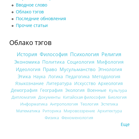
Вводное слово
Облако тэгов
Последние обновления
Прочие статьи
Облако тэгов
История
Философия
Психология
Религия
Экономика
Политика
Социология
Мифология
Идеология
Право
Мусульманство
Этнология
Этика
Наука
Логика
Педагогика
Методология
Языкознание
Литература
Искусство
Археология
Демография
География
Экология
Военные
Культура
Дипломатия
Документы
Китайская философия
Биология
Информатика
Антропология
Теология
Эстетика
Математика
Риторика
Мировоззрение
Архитектура
Физика
Феноменология
Еще