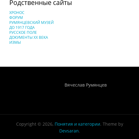
Родственные сайты
ХРОНОС
ФОРУМ
РУМЯНЦЕВСКИЙ МУЗЕЙ
ДО 1917 ГОДА
РУССКОЕ ПОЛЕ
ДОКУМЕНТЫ XX ВЕКА
ИЗМЫ
Понятия И Категории - Исторический Проект ХРОНОС
WEB-редактор
Вячеслав Румянцев
Copyright © 2026,
Понятия и категории
. Theme by
Devsaran
.