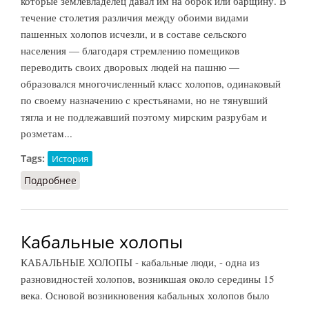
которые землевладелец давал им на оброк или барщину. В
течение столетия различия между обоими видами
пашенных холопов исчезли, и в составе сельского
населения — благодаря стремлению помещиков
переводить своих дворовых людей на пашню —
образовался многочисленный класс холопов, одинаковый
по своему назначению с крестьянами, но не тянувший
тягла и не подлежавший поэтому мирским разрубам и
розметам...
Tags:
История
Подробнее
о Задворные люди
Кабальные холопы
КАБАЛЬНЫЕ ХОЛОПЫ - кабальные люди, - одна из
разновидностей холопов, возникшая около середины 15
века. Основой возникновения кабальных холопов было