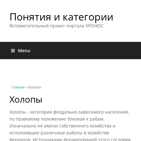
Понятия и категории
Вспомогательный проект портала ХРОНОС
Menu
Вы здесь
Главная
» Холопы
Холопы
Холопы - категория феодально-зависимого населения,
по правовому положению близкая к рабам.
Изначально не имели собственного хозяйства и
исполнявшие различные работы в хозяйстве
феодалов. Источниками формирований этого сословия