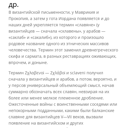
др.
В византийской письменности, у Маврикия и
Прокопия, а затем у гота Иордана появляется и до
наших дней укрепляется термин «славяне» (у
византийцев — сначала «склавены», у арабов —
«саклаб» и «сакалиб»), из которого и произошло
родовое название одного из этнических массивов
человечества. Термин этот заменил древнегреческого
скифа и сармата, в разных реставрациях оживающих,
впрочем, и доныне.
Термин Ζχλαβενοἰ — Ζχλάβοἰ и sclaveni получил
сначала у византийцев и арабов, а потом, вероятно, и
у персов универсальный объемлющий смысл, начав
суммарно обозначать всех славян, невзирая на их
более или менее мелкое племенное дробление.
Ожесточенные войны с воинственными соседями или
непокорными подданными, какими были балканские
славяне для византийцев V—VII веков, вызвали
появление на византийском и других