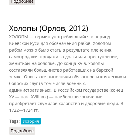
Подробнее
о Обельные холопы
Холопы (Орлов, 2012)
ХОЛОПЫ — термин употреблявшийся в период
Киевской Руси для обозначения рабов. Холопом —
рабом можно было стать в результате пленения,
самопродажи, продажи за долги или преступление,
женитьбы на холопке. До конца XV в. холопы
составляли большинство работавших на барской
земле. Они также выполняли обязанности княжеских и
боярских слуг (в том числе военных,
административных). В Российском государстве (конец
XV — нач. XVIII вв.) — наибольшее значение
приобретает служилое холопство и дворовые люди. В
1722—1724 гг.
Tags:
История
Подробнее
о Холопы (Орлов, 2012)