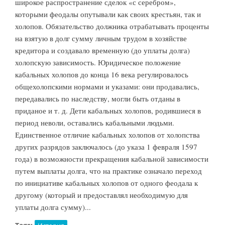
широкое распространение сделок «с серебром»,
которыми феодалы опутывали как своих крестьян, так и
холопов. Обязательство должника отрабатывать проценты
на взятую в долг сумму личным трудом в хозяйстве
кредитора и создавало временную (до уплаты долга)
холопскую зависимость. Юридическое положение
кабальных холопов до конца 16 века регулировалось
общехолопскими нормами и указами: они продавались,
передавались по наследству, могли быть отданы в
приданое и т. д. Дети кабальных холопов, родившиеся в
период неволи, оставались кабальными людьми.
Единственное отличие кабальных холопов от холопства
других разрядов заключалось (до указа 1 февраля 1597
года) в возможности прекращения кабальной зависимости
путем выплаты долга, что на практике означало переход
по инициативе кабальных холопов от одного феодала к
другому (который и предоставлял необходимую для
уплаты долга сумму)...