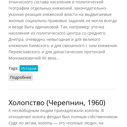
этнического состава населения и политической
географии отдельных княжений, законодательно-
указная реакция княжеской власти на выдвигаемые
жизнью социально-правовые задания не могла всегда
и везде быть одинаковой. Так, например, утечка
населения из политического центра со среднего.
Днепра, очевидно, невыгодная и для великого
княжения Киевского, и для связанного с ним княжения
Переяславского, и для династических претензий
Мономаховичей XII века...
Tags:
История
Подробнее
о Холопство по Русской правде
Холопство (Черепнин, 1960)
К несвободным людям принадлежали холопы. В
отношении холопа феодал был полным собственником.
Судя по актам, холопы — это «полные люди», на