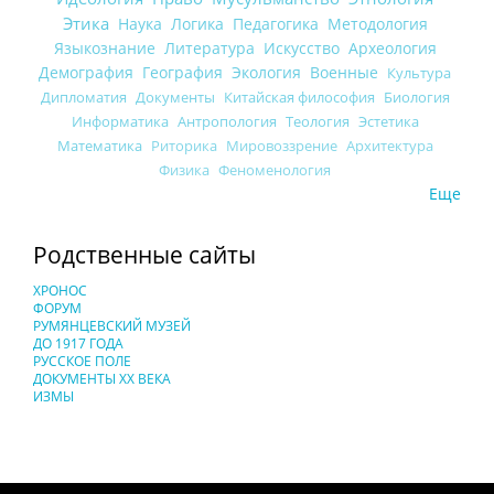
Этика
Наука
Логика
Педагогика
Методология
Языкознание
Литература
Искусство
Археология
Демография
География
Экология
Военные
Культура
Дипломатия
Документы
Китайская философия
Биология
Информатика
Антропология
Теология
Эстетика
Математика
Риторика
Мировоззрение
Архитектура
Физика
Феноменология
Еще
Родственные сайты
ХРОНОС
ФОРУМ
РУМЯНЦЕВСКИЙ МУЗЕЙ
ДО 1917 ГОДА
РУССКОЕ ПОЛЕ
ДОКУМЕНТЫ XX ВЕКА
ИЗМЫ