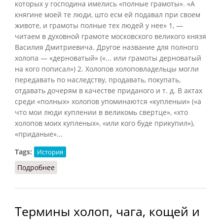
которых у господина имелись «полные грамоты». «А
княгине моей те люди, што есм ей подавал при своем
животе, и грамоты полные тех людей у нее»
1
, —
читаем в духовной грамоте московского великого князя
Василия Дмитриевича. Другое название для полного
холопа — «дерноватый» («... или грамоты дерноватый
на кого пописал») 2. Холопов холоповладельцы могли
передавать по наследству, продавать, покупать,
отдавать дочерям в качестве приданого и т. д. В актах
среди «полных» холопов упоминаются «купленыи» («а
что мои люди куплении в великомь свертце», «хто
холопов моих купленых», «или кого буде прикупил»),
«приданые»...
Tags:
История
Подробнее
о Холопство (Черепнин, 1960)
Термины холоп, чага, кощей и