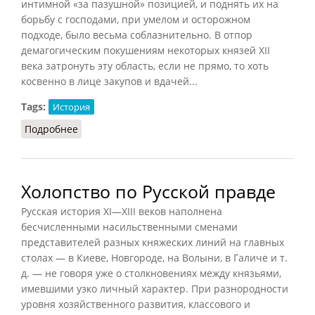
интимной «за пазушной» позицией, и поднять их на
борьбу с господами, при умелом и осторожном
подходе, было весьма соблазнительно. В отпор
демагогическим покушениям некоторых князей XII
века затронуть эту область, если не прямо, то хоть
косвенно в лице закупов и вдачей...
Tags:
История
Подробнее
о Холопство и холопы в период феодальной
раздробленности
Холопство по Русской правде
Русская история XI—XIII веков наполнена
бесчисленными насильственными сменами
представителей разных княжеских линий на главных
столах — в Киеве, Новгороде, на Волыни, в Галиче и т.
д. — не говоря уже о столкновениях между князьями,
имевшими узко личный характер. При разнородности
уровня хозяйственного развития, классового и