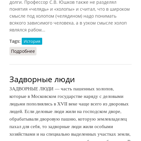
долги. Профессор С.В. Юшков также не разделял
понятия «челядь» и «холопы» и считал, что в широком
смысле под холопом (челядином) надо понимать
всякого зависимого человека, а в узком смысле холоп
являлся рабом...
Tags:
История
Подробнее
о Челядь (холопы)
Задворные люди
ЗАДВОРНЫЕ ЛЮДИ — часть пашенных холопов,
которые в Московском государстве наряду с деловыми
людьми пополнялись в XVII веке чаще всего из дворовых
людей. Если деловые люди жили на господском дворе,
обрабатывали дворовую пашню, которую землевладелец
пахал для себя, то задворные люди жили особыми
хозяйствами и на специально выделенных участках земли,