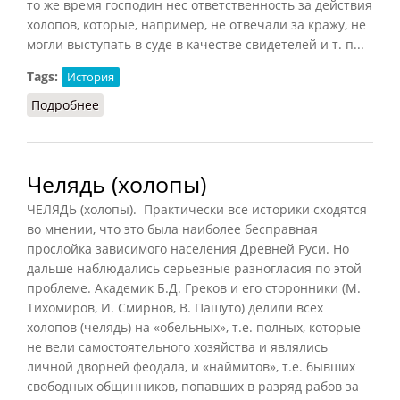
то же время господин нес ответственность за действия
холопов, которые, например, не отвечали за кражу, не
могли выступать в суде в качестве свидетелей и т. п...
Tags:
История
Подробнее
о Холопы (СИЭ, 1974)
Челядь (холопы)
ЧЕЛЯДЬ (холопы). Практически все историки сходятся
во мнении, что это была наиболее бесправная
прослойка зависимого населения Древней Руси. Но
дальше наблюдались серьезные разногласия по этой
проблеме. Академик Б.Д. Греков и его сторонники (М.
Тихомиров, И. Смирнов, В. Пашуто) делили всех
холопов (челядь) на «обельных», т.е. полных, которые
не вели самостоятельного хозяйства и являлись
личной дворней феодала, и «наймитов», т.е. бывших
свободных общинников, попавших в разряд рабов за