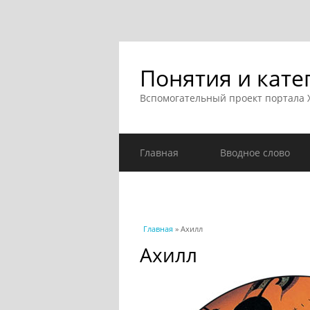
Понятия и кате
Вспомогательный проект портала
Главная
Вводное слово
Вы здесь
Главная
» Ахилл
Ахилл