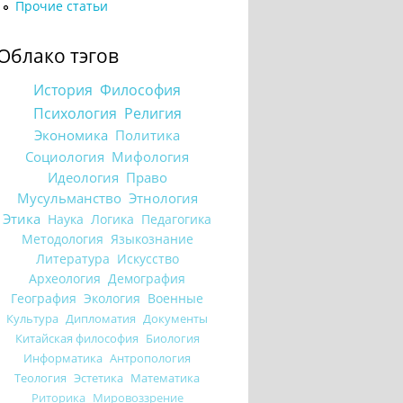
Прочие статьи
Облако тэгов
История
Философия
Психология
Религия
Экономика
Политика
Социология
Мифология
Идеология
Право
Мусульманство
Этнология
Этика
Наука
Логика
Педагогика
Методология
Языкознание
Литература
Искусство
Археология
Демография
География
Экология
Военные
Культура
Дипломатия
Документы
Китайская философия
Биология
Информатика
Антропология
Теология
Эстетика
Математика
Риторика
Мировоззрение