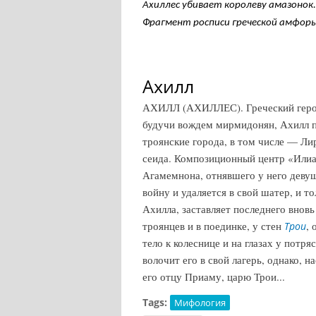
Ахиллес убивает королеву амазонок.
Фрагмент росписи греческой амфоры. 
Ахилл
АХИЛЛ (АХИЛЛЕС). Греческий герой,
будучи вождем мирмидонян, Ахилл пр
троянские города, в том числе — Ли
сеида. Композиционный центр «Илиа
Агамемнона, отнявшего у него девуш
войну и удаляется в свой шатер, и то
Ахилла, заставляет последнего внов
троянцев и в поединке, у стен
, 
Трои
тело к колеснице и на глазах у пот
волочит его в свой лагерь, однако, 
его отцу Приаму, царю Трои...
Tags:
Мифология