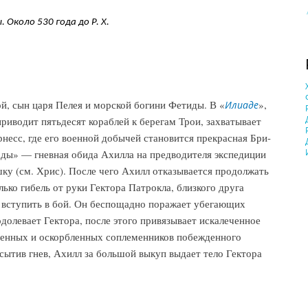
Около 530 года до Р. Х.
 сын царя Пелея и морской богини Фетиды. В «
»,
Илиаде
иводит пятьдесят кораблей к берегам Трои, захватывает
рнесс, где его военной добычей становится прекрасная Бри-
ды» — гневная обида Ахилла на предводителя экспедиции
ку (см. Хрис). После чего Ахилл отказывается продолжать
лько гибель от руки Гектора Патрокла, близкого друга
ь вступить в бой. Он беспощадно поражает убегающих
одолевает Гектора, после этого привязывает искалеченное
рясенных и оскорбленных соплеменников побежденного
насытив гнев, Ахилл за большой выкуп выдает тело Гектора