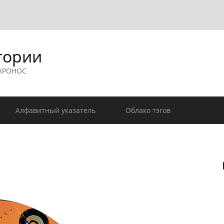
гории
 ХРОНОС
Алфавитный указатель
Облако тэгов