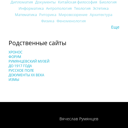
Дипломатия
Документы
Китайская философия
Биология
Информатика
Антропология
Теология
Эстетика
Математика
Риторика
Мировоззрение
Архитектура
Физика
Феноменология
Еще
Родственные сайты
ХРОНОС
ФОРУМ
РУМЯНЦЕВСКИЙ МУЗЕЙ
ДО 1917 ГОДА
РУССКОЕ ПОЛЕ
ДОКУМЕНТЫ XX ВЕКА
ИЗМЫ
Понятия И Категории - Исторический Проект ХРОНОС
WEB-редактор
Вячеслав Румянцев