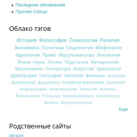
Последние обновления
Прочие статьи
Облако тэгов
История
Философия
Психология
Религия
Экономика
Политика
Социология
Мифология
Идеология
Право
Мусульманство
Этнология
Этика
Наука
Логика
Педагогика
Методология
Языкознание
Литература
Искусство
Археология
Демография
География
Экология
Военные
Культура
Дипломатия
Документы
Китайская философия
Биология
Информатика
Антропология
Теология
Эстетика
Математика
Риторика
Мировоззрение
Архитектура
Физика
Феноменология
Еще
Родственные сайты
ХРОНОС