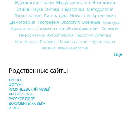
Идеология
Право
Мусульманство
Этнология
Этика
Наука
Логика
Педагогика
Методология
Языкознание
Литература
Искусство
Археология
Демография
География
Экология
Военные
Культура
Дипломатия
Документы
Китайская философия
Биология
Информатика
Антропология
Теология
Эстетика
Математика
Риторика
Мировоззрение
Архитектура
Физика
Феноменология
Еще
Родственные сайты
ХРОНОС
ФОРУМ
РУМЯНЦЕВСКИЙ МУЗЕЙ
ДО 1917 ГОДА
РУССКОЕ ПОЛЕ
ДОКУМЕНТЫ XX ВЕКА
ИЗМЫ