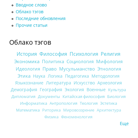
Вводное слово
Облако тэгов
Последние обновления
Прочие статьи
Облако тэгов
История
Философия
Психология
Религия
Экономика
Политика
Социология
Мифология
Идеология
Право
Мусульманство
Этнология
Этика
Наука
Логика
Педагогика
Методология
Языкознание
Литература
Искусство
Археология
Демография
География
Экология
Военные
Культура
Дипломатия
Документы
Китайская философия
Биология
Информатика
Антропология
Теология
Эстетика
Математика
Риторика
Мировоззрение
Архитектура
Физика
Феноменология
Еще