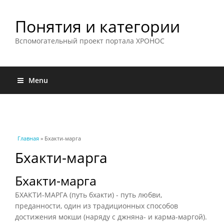
Понятия и категории
Вспомогательный проект портала ХРОНОС
Menu
Вы здесь
Главная
» Бхакти-марга
Бхакти-марга
Бхакти-марга
БХАКТИ-МАРГА (путь бхакти) - путь любви,
преданности, один из традиционных способов
достижения мокши (наряду с джняна- и карма-маргой).