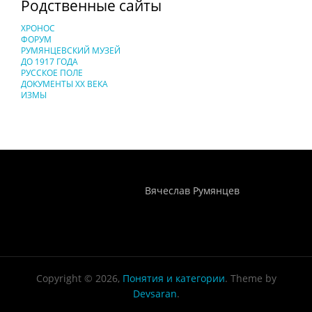
Родственные сайты
ХРОНОС
ФОРУМ
РУМЯНЦЕВСКИЙ МУЗЕЙ
ДО 1917 ГОДА
РУССКОЕ ПОЛЕ
ДОКУМЕНТЫ XX ВЕКА
ИЗМЫ
Понятия И Категории - Исторический Проект ХРОНОС
WEB-редактор
Вячеслав Румянцев
Copyright © 2026,
Понятия и категории
. Theme by
Devsaran
.