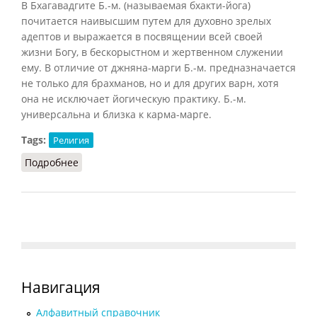
В Бхагавадгите Б.-м. (называемая бхакти-йога)
почитается наивысшим путем для духовно зрелых
адептов и выражается в посвящении всей своей
жизни Богу, в бескорыстном и жертвенном служении
ему. В отличие от джняна-марги Б.-м. предназначается
не только для брахманов, но и для других варн, хотя
она не исключает йогическую практику. Б.-м.
универсальна и близка к карма-марге.
Tags:
Религия
Подробнее
о Бхакти-марга
Навигация
Алфавитный справочник