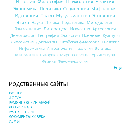
История
Философия
Психология
Религия
Экономика
Политика
Социология
Мифология
Идеология
Право
Мусульманство
Этнология
Этика
Наука
Логика
Педагогика
Методология
Языкознание
Литература
Искусство
Археология
Демография
География
Экология
Военные
Культура
Дипломатия
Документы
Китайская философия
Биология
Информатика
Антропология
Теология
Эстетика
Математика
Риторика
Мировоззрение
Архитектура
Физика
Феноменология
Еще
Родственные сайты
ХРОНОС
ФОРУМ
РУМЯНЦЕВСКИЙ МУЗЕЙ
ДО 1917 ГОДА
РУССКОЕ ПОЛЕ
ДОКУМЕНТЫ XX ВЕКА
ИЗМЫ