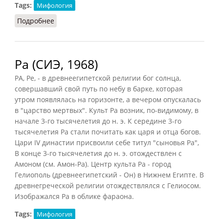
Tags:
Мифология
Подробнее
о Ра (Швец, 2008)
Ра (СИЭ, 1968)
РА, Ре, - в древнеегипетской религии бог солнца,
совершавший свой путь по небу в барке, которая
утром появлялась на горизонте, а вечером опускалась
в "царство мертвых". Культ Ра возник, по-видимому, в
начале 3-го тысячелетия до н. э. К середине 3-го
тысячелетия Ра стали почитать как царя и отца богов.
Цари IV династии присвоили себе титул "сыновья Ра",
В конце 3-го тысячелетия до н. э. отождествлен с
Амоном (см. Амон-Ра). Центр культа Ра - город
Гелиополь (древнеегипетский - Он) в Нижнем Египте. В
древнегреческой религии отождествлялся с Гелиосом.
Изображался Ра в облике фараона.
Tags:
Мифология