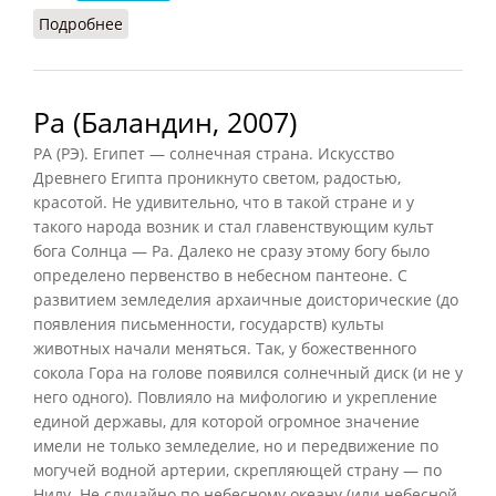
Подробнее
о Ра (СИЭ, 1968)
Ра (Баландин, 2007)
РА (РЭ). Египет — солнечная страна. Искусство
Древнего Египта проникнуто светом, радостью,
красотой. Не удивительно, что в такой стране и у
такого народа возник и стал главенствующим культ
бога Солнца — Ра. Далеко не сразу этому богу было
определено первенство в небесном пантеоне. С
развитием земледелия архаичные доисторические (до
появления письменности, государств) культы
животных начали меняться. Так, у божественного
сокола Гора на голове появился солнечный диск (и не у
него одного). Повлияло на мифологию и укрепление
единой державы, для которой огромное значение
имели не только земледелие, но и передвижение по
могучей водной артерии, скрепляющей страну — по
Нилу. Не случайно по небесному океану (или небесной