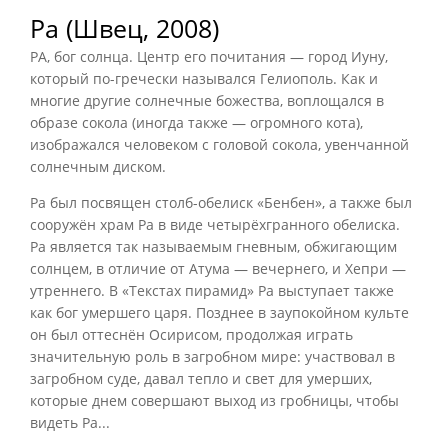
Ра (Швец, 2008)
РА, бог солнца. Центр его почитания — город Иуну,
который по-гречески назывался Гелиополь. Как и
многие другие солнечные божества, воплощался в
образе сокола (иногда также — огромного кота),
изображался человеком с головой сокола, увенчанной
солнечным диском.
Ра был посвящен столб-обелиск «Бенбен», а также был
сооружён храм Ра в виде четырёхгранного обелиска.
Ра является так называемым гневным, обжигающим
солнцем, в отличие от Атума — вечернего, и Хепри —
утреннего. В «Текстах пирамид» Ра выступает также
как бог умершего царя. Позднее в заупокойном культе
он был оттеснён Осирисом, продолжая играть
значительную роль в загробном мире: участвовал в
загробном суде, давал тепло и свет для умерших,
которые днем совершают выход из гробницы, чтобы
видеть Ра...