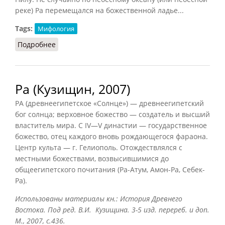
реке) Ра перемещался на божественной ладье...
Tags:
Мифология
Подробнее
о Ра (Баландин, 2007)
Ра (Кузищин, 2007)
РА (древнеегипетское «Солнце») — древнеегипетский
бог солнца; верховное божество — создатель и высший
властитель мира. С IV—V династии — государственное
божество, отец каждого вновь рождающегося фараона.
Центр культа — г. Гелиополь. Отождествлялся с
местными божествами, возвысившимися до
общеегипетского почитания (Ра-Атум, Амон-Ра, Себек-
Ра).
Использованы материалы кн.: История Древнего
Востока. Под ред. В.И. Кузищина. 3-5 изд. перереб. и доп.
М., 2007, с.436.