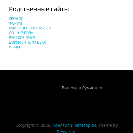
Родственные сайты
ХРОНОС
ФОРУМ
РУМЯНЦЕВСКИЙ МУЗЕЙ
ДО 1917 ГОДА
РУССКОЕ ПОЛЕ
ДОКУМЕНТЫ XX ВЕКА
ИЗМЫ
Понятия И Категории - Исторический Проект ХРОНОС
WEB-редактор
Вячеслав Румянцев
Copyright © 2026,
Понятия и категории
. Theme by
Devsaran
.