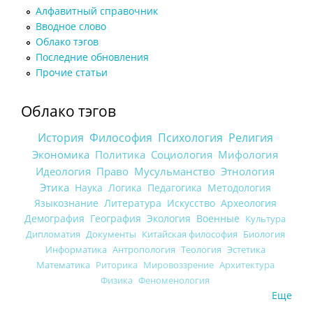
Алфавитный справочник
Вводное слово
Облако тэгов
Последние обновления
Прочие статьи
Облако тэгов
История
Философия
Психология
Религия
Экономика
Политика
Социология
Мифология
Идеология
Право
Мусульманство
Этнология
Этика
Наука
Логика
Педагогика
Методология
Языкознание
Литература
Искусство
Археология
Демография
География
Экология
Военные
Культура
Дипломатия
Документы
Китайская философия
Биология
Информатика
Антропология
Теология
Эстетика
Математика
Риторика
Мировоззрение
Архитектура
Физика
Феноменология
Еще