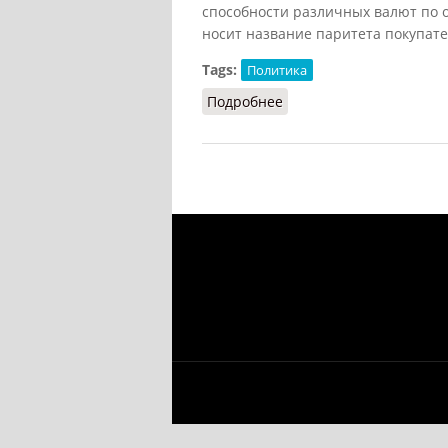
способности различных валют по о
носит название паритета покупате
Tags:
Политика
Подробнее
о Паритет (КПС, 1988)