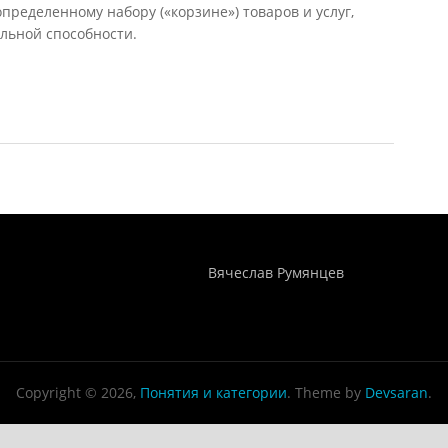
пределенному набору («корзине») товаров и услуг,
льной способности.
Понятия И Категории - Исторический Проект ХРОНОС
WEB-редактор
Вячеслав Румянцев
Copyright © 2026,
Понятия и категории
. Theme by
Devsaran
.