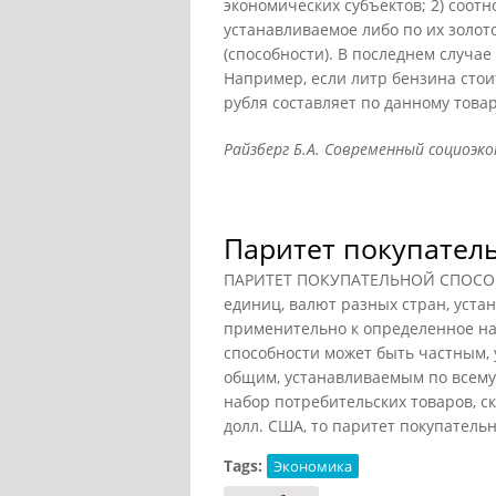
экономических субъектов; 2) соо
устанавливаемое либо по их золот
(способности). В последнем случа
Например, если литр бензина стоит 
рубля составляет по данному товару
Райзберг Б.А. Современный социоэкон
Паритет покупател
ПАРИТЕТ ПОКУПАТЕЛЬНОЙ СПОСОБН
единиц, валют разных стран, уста
применительно к определенное наб
способности может быть частным,
общим, устанавливаемым по всему 
набор потребительских товаров, ск
долл. США, то паритет покупательно
Tags:
Экономика