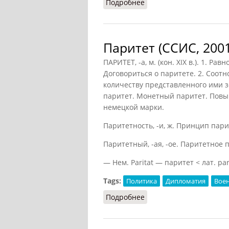
Подробнее
о Паритет покупательн
Паритет (ССИС, 2001
ПАРИТЕТ, -а, м. (кон. XIX в.). 1. Р
Договориться о паритете. 2. Соо
количеству представленного ими з
паритет. Монетный паритет. Повы
немецкой марки.
Паритетность, -и, ж. Принцип пари
Паритетный, -ая, -ое. Паритетное
— Нем. Paritat — паритет < лат. par
Tags:
Политика
Дипломатия
Вое
Подробнее
о Паритет (ССИС, 2001)