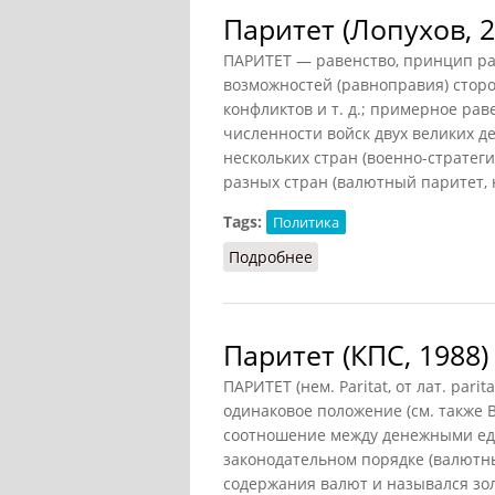
Паритет (Лопухов, 2
ПАРИТЕТ — равенство, принцип ра
возможностей (равноправия) сторо
конфликтов и т. д.; примерное ра
численности войск двух великих де
нескольких стран (военно-стратег
разных стран (валютный паритет, н
Tags:
Политика
Подробнее
о Паритет (Лопухов, 201
Паритет (КПС, 1988)
ПАРИТЕТ (нем. Paritat, от лат. pari
одинаковое положение (см. также 
соотношение между денежными ед
законодательном порядке (валютны
содержания валют и назывался зо