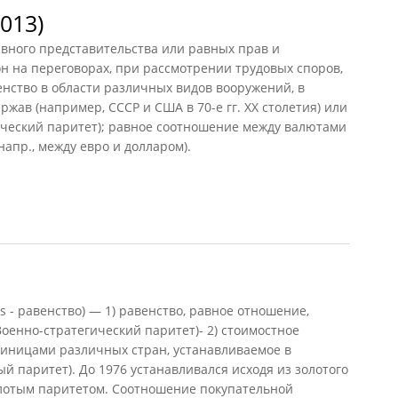
013)
вного представительства или равных прав и
н на переговорах, при рассмотрении трудовых споров,
венство в области различных видов вооружений, в
ржав (например, СССР и США в 70-е гг. XX столетия) или
ический паритет); равное соотношение между валютами
апр., между евро и долларом).
3)
tas - равенство) — 1) равенство, равное отношение,
Военно-стратегический паритет)- 2) стоимостное
иницами различных стран, устанавливаемое в
й паритет). До 1976 устанавливался исходя из золотого
лотым паритетом. Соотношение покупательной