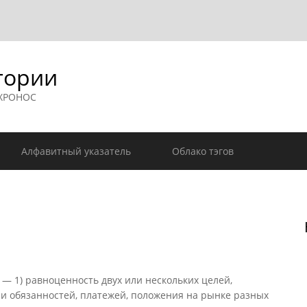
гории
 ХРОНОС
Алфавитный указатель
Облако тэгов
 — 1) равноценность двух или нескольких целей,
в и обязанностей, платежей, положения на рынке разных