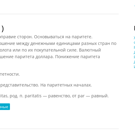
ой способности
)
авноправие сторон. Основываться на паритете.
тношение между денежными единицами разных стран по
олота или по их покупательной силе. Валютный
шение паритета доллара. Понижение паритета
тетности.
 представительство. На паритетных началах.
itas, род. п. paritatis — равенство, от par — равный.
нные