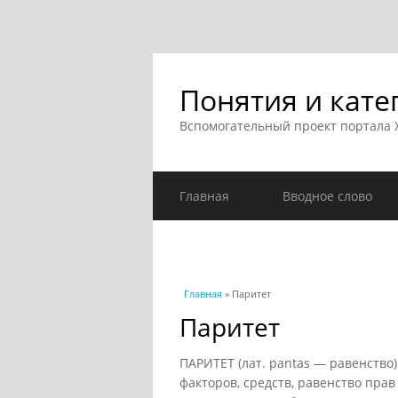
Понятия и кате
Вспомогательный проект портала
Главная
Вводное слово
Вы здесь
Главная
» Паритет
Паритет
ПАРИТЕТ (лат. pantas — равенство)
факторов, средств, равенство пра