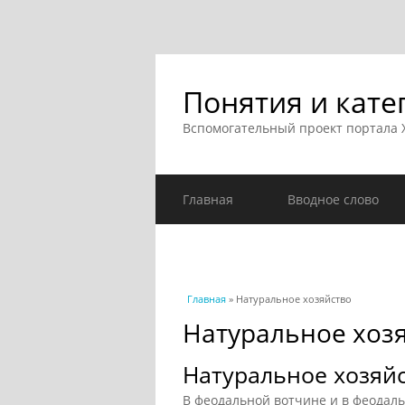
Понятия и кате
Вспомогательный проект портала
Главная
Вводное слово
Вы здесь
Главная
» Натуральное хозяйство
Натуральное хоз
Натуральное хозяйс
В феодальной вотчине и в феодал