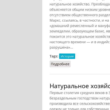
натуральное хозяйство. Преоблад
объясняется общим низким уровне
отсутствием общественного раздел
Маркс, ссылаясь, в частности, и н
«домашний ремесленный и мануфак
земледелии, образующем базис, яв
покоится это натуральное хозяйств
настоящего времени — и в индийс
разрушена»...
Tags:
История
Подробнее
о Натуральное хозяйст
Натуральное хозяйс
Первые столетия средних веков в
безраздельным господством натура
производила все сельскохозяйстве
одежду не только для собственных