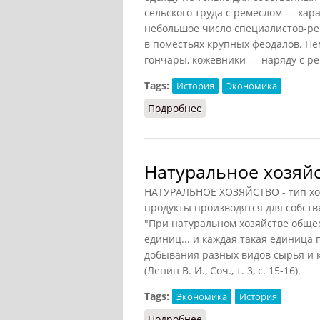
сельского труда с ремеслом — хар
небольшое число специалистов-ре
в поместьях крупных феодалов. Н
гончары, кожевники — наряду с ре
Tags:
История
Экономика
Подробнее
о Натуральное хозяйств
Натуральное хозяйс
НАТУРАЛЬНОЕ ХОЗЯЙСТВО - тип хоз
продукты производятся для собств
"При натуральном хозяйстве обще
единиц... и каждая такая единица
добывания разных видов сырья и 
(Ленин В. И., Соч., т. 3, с. 15-16).
Tags:
Экономика
История
Подробнее
о Натуральное хозяйств