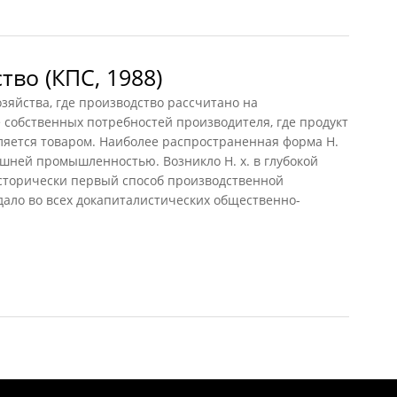
тво (КПС, 1988)
яйства, где производство рассчитано на
 собственных потребностей производителя, где продукт
ляется товаром. Наиболее распространенная форма Н.
машней промышленностью. Возникло Н. х. в глубокой
исторически первый способ производственной
дало во всех докапиталистических общественно-
о (КПС, 1988)