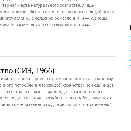
актерная черта натурального хозяйства. Лишь
месленников, обычно в качестве дворовых людей, жили
емногочисленные сельские ремесленники — кузнецы,
меслом занимались и сельским хозяйством...
о (Сказкин, 1977)
тво (СИЭ, 1966)
яйства, при котором, в противоположность товарному,
енного потребления (в каждой хозяйственной единице).
ство состояло из массы однородных хозяйственных
 производила все виды хозяйственных работ, начиная от
кончая окончательной подготовкой их к потреблению"
о (СИЭ, 1966)