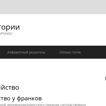
гории
 ХРОНОС
Алфавитный указатель
Облако тэгов
яйство
тво у франков
ьной деревнекаролингского периода господствовало