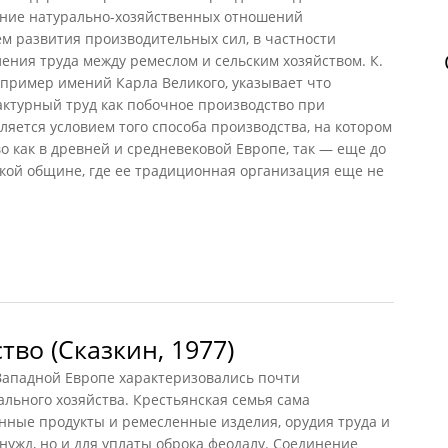
ание натурально-хозяйственных отношений
м развития производительных сил, в частности
ения труда между ремеслом и сельским хозяйством. К.
а пример имений Карла Великого, указывает что
турный труд как побочное производство при
ляется условием того способа производства, на котором
о как в древней и средневековой Европе, так — еще до
кой общине, где ее традиционная организация еще не
во у франков
тво (Сказкин, 1977)
 Западной Европе характеризовались почти
льного хозяйства. Крестьянская семья сама
нные продукты и ремесленные изделия, орудия труда и
 нужд, но и для уплаты оброка феодалу. Соединение