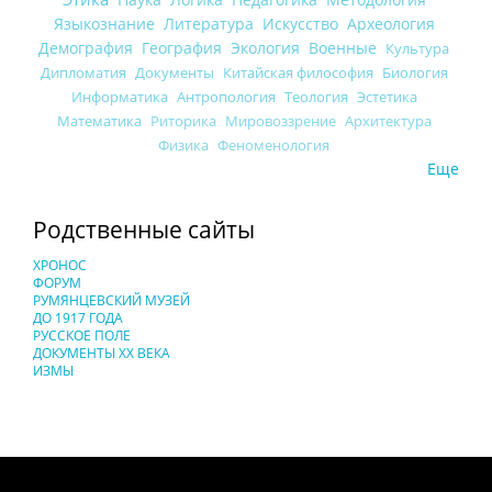
Языкознание
Литература
Искусство
Археология
Демография
География
Экология
Военные
Культура
Дипломатия
Документы
Китайская философия
Биология
Информатика
Антропология
Теология
Эстетика
Математика
Риторика
Мировоззрение
Архитектура
Физика
Феноменология
Еще
Родственные сайты
ХРОНОС
ФОРУМ
РУМЯНЦЕВСКИЙ МУЗЕЙ
ДО 1917 ГОДА
РУССКОЕ ПОЛЕ
ДОКУМЕНТЫ XX ВЕКА
ИЗМЫ