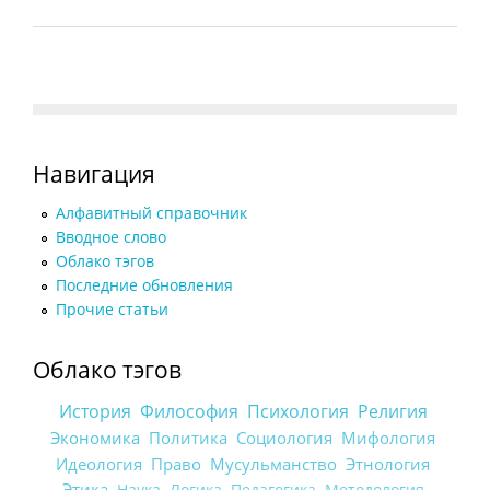
Навигация
Алфавитный справочник
Вводное слово
Облако тэгов
Последние обновления
Прочие статьи
Облако тэгов
История
Философия
Психология
Религия
Экономика
Политика
Социология
Мифология
Идеология
Право
Мусульманство
Этнология
Этика
Наука
Логика
Педагогика
Методология