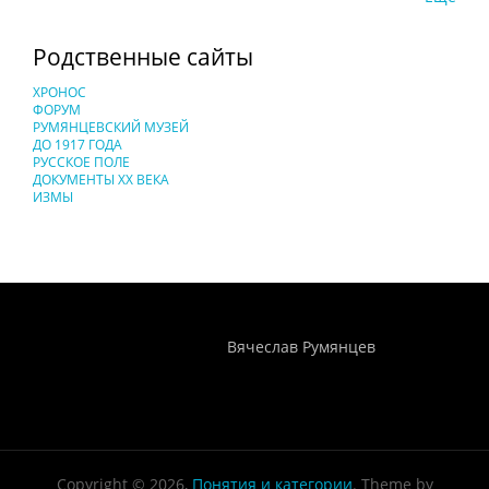
Родственные сайты
ХРОНОС
ФОРУМ
РУМЯНЦЕВСКИЙ МУЗЕЙ
ДО 1917 ГОДА
РУССКОЕ ПОЛЕ
ДОКУМЕНТЫ XX ВЕКА
ИЗМЫ
Понятия И Категории - Исторический Проект ХРОНОС
WEB-редактор
Вячеслав Румянцев
Copyright © 2026,
Понятия и категории
. Theme by