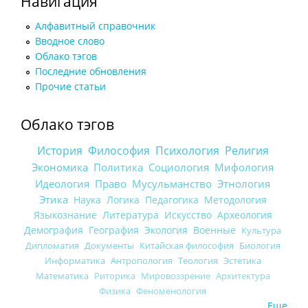
Навигация
Алфавитный справочник
Вводное слово
Облако тэгов
Последние обновления
Прочие статьи
Облако тэгов
История
Философия
Психология
Религия
Экономика
Политика
Социология
Мифология
Идеология
Право
Мусульманство
Этнология
Этика
Наука
Логика
Педагогика
Методология
Языкознание
Литература
Искусство
Археология
Демография
География
Экология
Военные
Культура
Дипломатия
Документы
Китайская философия
Биология
Информатика
Антропология
Теология
Эстетика
Математика
Риторика
Мировоззрение
Архитектура
Физика
Феноменология
Еще