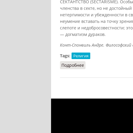
СЕКТАНТСТВО (SECTARISME). Особы
членства в секте, но не достойный 
нетерпимости и убежденности в св
неумение вставать на точку зрен
слепоте и недобросовестности; это
— догматизм дураков.
Конт-Спонвиль Андре. Философский сло
Tags:
Религия
Подробнее
о Сектантство