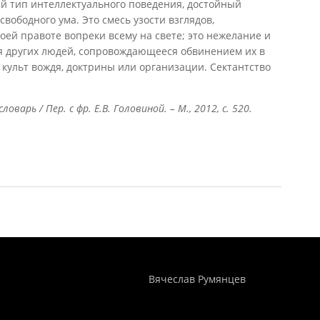
й тип интеллектуального поведения, достойный
свободного ума. Это смесь узости взглядов,
оей правоте вопреки всему на свете; это нежелание и
ия других людей, сопровождающееся обвинением их в
 культ вождя, доктрины или организации. Сектантство
варь / Пер. с фр. Е.В. Головиной. – М., 2012, с. 520.
Понятия И Категории - Исторический Проект ХРОНОС
WEB-редактор
Вячеслав Румянцев