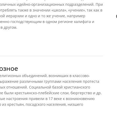
азличных идейно-организационных подразделений. При
треблять также в значении «школа», «учение», так как в
ой иерархии и одно и то же учение, например
менно господствующим в одном регионе халифата и
в другом.
нтство
иозное
елигиозных объединений, возникших в классово-
выражение различными группами населения протеста
ых отношений. Социальной базой христианского
пе были крестьянско-плебейские слои, бюргерство и др.
ые настроения привели в 17 веке к возникновению
 из крестьян, посадского населения, низшего