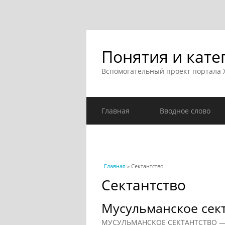
Понятия и кате
Вспомогательный проект портала
Главная
Вводное слово
Вы здесь
Главная
» Сектантство
Сектантство
Мусульманское сек
МУСУЛЬМАНСКОЕ СЕКТАНТСТВО — п