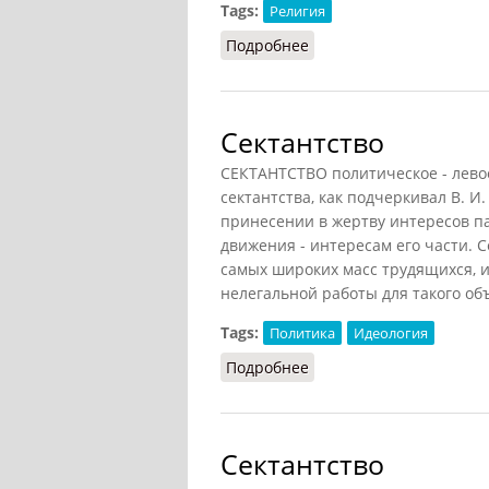
Tags:
Религия
Подробнее
о Сектантство религио
Сектантство
СЕКТАНТСТВО политическое - лево
сектантства, как подчеркивал В. И
принесении в жертву интересов па
движения - интересам его части. 
самых широких масс трудящихся, 
нелегальной работы для такого об
Tags:
Политика
Идеология
Подробнее
о Сектантство
Сектантство