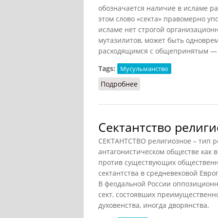
обозначается наличие в исламе р
этом слово «секта» правомерно упо
исламе нет строгой организационн
мутазилитов, может быть одновре
расходящимся с общепринятым — 
Tags:
Мусульманство
Подробнее
о Мусульманское секта
Сектантство религ
СЕКТАНТСТВО религиозное – тип р
антагонистическом обществе как 
против существующих общественн
сектантства в средневековой Евро
В феодальной России оппозиционн
сект, состоявших преимущественно
духовенства, иногда дворянства.