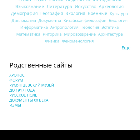
Языкознание
Литература
Искусство
Археология
Демография
География
Экология
Военные
Культура
Дипломатия
Документы
Китайская философия
Биология
Информатика
Антропология
Теология
Эстетика
Математика
Риторика
Мировоззрение
Архитектура
Физика
Феноменология
Еще
Родственные сайты
ХРОНОС
ФОРУМ
РУМЯНЦЕВСКИЙ МУЗЕЙ
ДО 1917 ГОДА
РУССКОЕ ПОЛЕ
ДОКУМЕНТЫ XX ВЕКА
ИЗМЫ