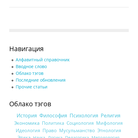
Навигация
Алфавитный справочник
Вводное слово
Облако тэгов
Последние обновления
Прочие статьи
Облако тэгов
История
Философия
Психология
Религия
Экономика
Политика
Социология
Мифология
Идеология
Право
Мусульманство
Этнология
Этика
Наука
Логика
Педагогика
Методология