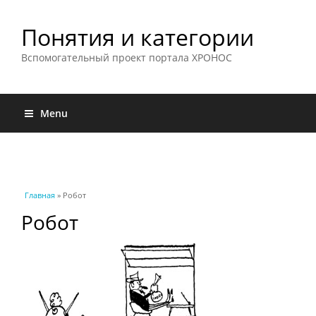
Понятия и категории
Вспомогательный проект портала ХРОНОС
Menu
Вы здесь
Главная
» Робот
Робот