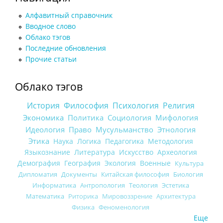
Алфавитный справочник
Вводное слово
Облако тэгов
Последние обновления
Прочие статьи
Облако тэгов
История
Философия
Психология
Религия
Экономика
Политика
Социология
Мифология
Идеология
Право
Мусульманство
Этнология
Этика
Наука
Логика
Педагогика
Методология
Языкознание
Литература
Искусство
Археология
Демография
География
Экология
Военные
Культура
Дипломатия
Документы
Китайская философия
Биология
Информатика
Антропология
Теология
Эстетика
Математика
Риторика
Мировоззрение
Архитектура
Физика
Феноменология
Еще