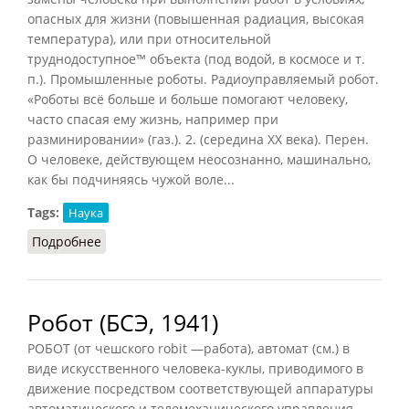
опасных для жизни (повышенная радиация, высокая
температура), или при относительной
труднодоступное™ объекта (под водой, в космосе и т.
п.). Промышленные роботы. Радиоуправляемый робот.
«Роботы всё больше и больше помогают человеку,
часто спасая ему жизнь, например при
разминировании» (газ.).
2
. (середина XX века). Перен.
О человеке, действующем неосознанно, машинально,
как бы подчиняясь чужой воле...
Tags:
Наука
Подробнее
о Робот (ССИС, 2001)
Робот (БСЭ, 1941)
РОБОТ (от чешского robit —работа), автомат (см.) в
виде искусственного человека-куклы, приводимого в
движение посредством соответствующей аппаратуры
автоматического и телемеханического управления.