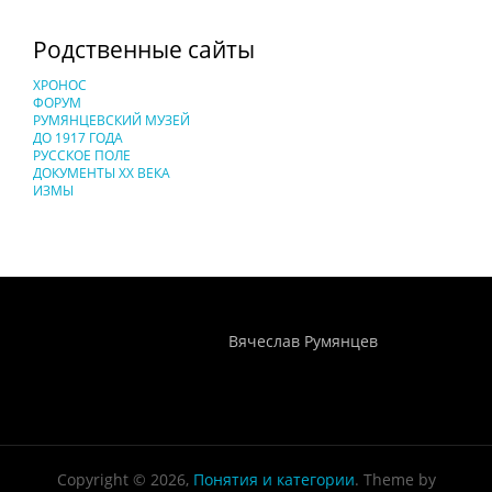
Родственные сайты
ХРОНОС
ФОРУМ
РУМЯНЦЕВСКИЙ МУЗЕЙ
ДО 1917 ГОДА
РУССКОЕ ПОЛЕ
ДОКУМЕНТЫ XX ВЕКА
ИЗМЫ
Понятия И Категории - Исторический Проект ХРОНОС
WEB-редактор
Вячеслав Румянцев
Copyright © 2026,
Понятия и категории
. Theme by