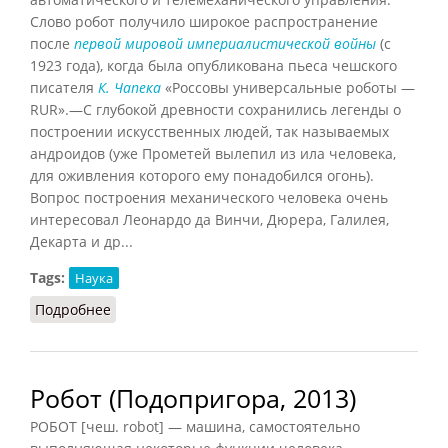
Слово робот получило широкое распространение
после
первой мировой империалистической войны
(с
1923 года), когда была опубликована пьеса чешского
писателя
К. Чапека
«Россовы универсальные роботы —
RUR».—С глубокой древности сохранились легенды о
построении искусственных людей, так называемых
андроидов (уже Прометей вылепил из ила человека,
для оживления которого ему понадобился огонь).
Вопрос построения механического человека очень
интересовал Леонардо да Винчи, Дюрера, Галилея,
Декарта и др...
Tags:
Наука
Подробнее
о Робот (БСЭ, 1941)
Робот (Подопригора, 2013)
РОБОТ [чеш. robot] — машина, самостоятельно