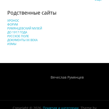
Родственные сайты
ХРОНОС
ФОРУМ
РУМЯНЦЕВСКИЙ МУЗЕЙ
ДО 1917 ГОДА
РУССКОЕ ПОЛЕ
ДОКУМЕНТЫ XX ВЕКА
ИЗМЫ
Понятия И Категории - Исторический Проект ХРОНОС
WEB-редактор
Вячеслав Румянцев
Copyright © 2026,
Понятия и категории
. Theme by