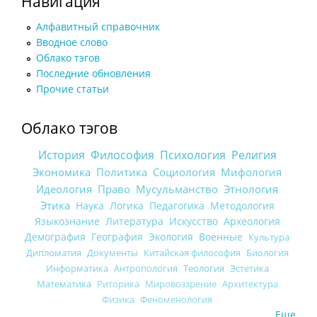
Навигация
Алфавитный справочник
Вводное слово
Облако тэгов
Последние обновления
Прочие статьи
Облако тэгов
История
Философия
Психология
Религия
Экономика
Политика
Социология
Мифология
Идеология
Право
Мусульманство
Этнология
Этика
Наука
Логика
Педагогика
Методология
Языкознание
Литература
Искусство
Археология
Демография
География
Экология
Военные
Культура
Дипломатия
Документы
Китайская философия
Биология
Информатика
Антропология
Теология
Эстетика
Математика
Риторика
Мировоззрение
Архитектура
Физика
Феноменология
Еще