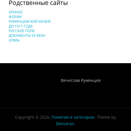
Родственные сайты
ХРОНОС
ФОРУМ
РУМЯНЦЕВСКИЙ МУЗЕЙ
ДО 1917 ГОДА
РУССКОЕ ПОЛЕ
ДОКУМЕНТЫ XX ВЕКА
ИЗМЫ
Понятия И Категории - Исторический Проект ХРОНОС
WEB-редактор
Вячеслав Румянцев
Copyright © 2026,
Понятия и категории
. Theme by
Devsaran
.