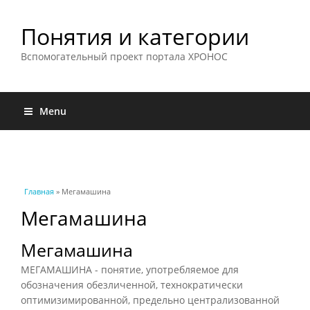
Понятия и категории
Вспомогательный проект портала ХРОНОС
Menu
Вы здесь
Главная
» Мегамашина
Мегамашина
Мегамашина
МЕГАМАШИНА - понятие, употребляемое для
обозначения обезличенной, технократически
оптимизимированной, предельно централизованной