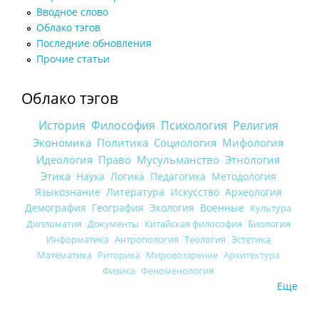
Вводное слово
Облако тэгов
Последние обновления
Прочие статьи
Облако тэгов
История
Философия
Психология
Религия
Экономика
Политика
Социология
Мифология
Идеология
Право
Мусульманство
Этнология
Этика
Наука
Логика
Педагогика
Методология
Языкознание
Литература
Искусство
Археология
Демография
География
Экология
Военные
Культура
Дипломатия
Документы
Китайская философия
Биология
Информатика
Антропология
Теология
Эстетика
Математика
Риторика
Мировоззрение
Архитектура
Физика
Феноменология
Еще