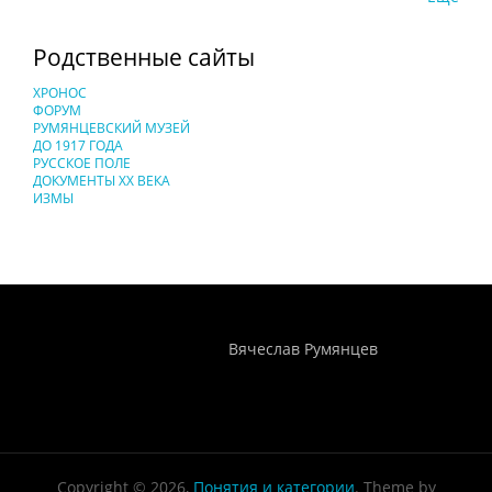
Родственные сайты
ХРОНОС
ФОРУМ
РУМЯНЦЕВСКИЙ МУЗЕЙ
ДО 1917 ГОДА
РУССКОЕ ПОЛЕ
ДОКУМЕНТЫ XX ВЕКА
ИЗМЫ
Понятия И Категории - Исторический Проект ХРОНОС
WEB-редактор
Вячеслав Румянцев
Copyright © 2026,
Понятия и категории
. Theme by