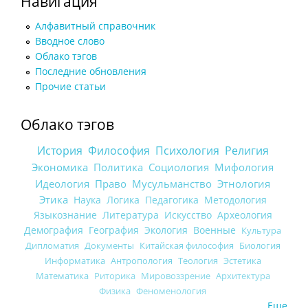
Навигация
Алфавитный справочник
Вводное слово
Облако тэгов
Последние обновления
Прочие статьи
Облако тэгов
История
Философия
Психология
Религия
Экономика
Политика
Социология
Мифология
Идеология
Право
Мусульманство
Этнология
Этика
Наука
Логика
Педагогика
Методология
Языкознание
Литература
Искусство
Археология
Демография
География
Экология
Военные
Культура
Дипломатия
Документы
Китайская философия
Биология
Информатика
Антропология
Теология
Эстетика
Математика
Риторика
Мировоззрение
Архитектура
Физика
Феноменология
Еще