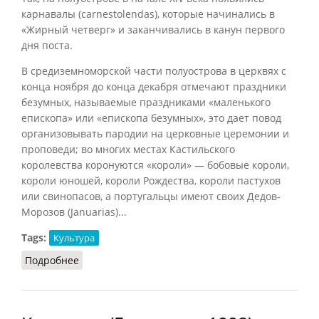
карнавалы (carnestolendas), которые начинались в
«Жирный четверг» и заканчивались в канун первого
дня поста.
В средиземноморской части полуострова в церквях с
конца ноября до конца декабря отмечают праздники
безумных, называемые праздниками «маленького
епископа» или «епископа безумных», это дает повод
организовывать пародии на церковные церемонии и
проповеди; во многих местах Кастильского
королевства коронуются «короли» — бобовые короли,
короли юношей, короли Рождества, короли пастухов
или свинопасов, а португальцы имеют своих Дедов-
Морозов (Januarias)...
Tags:
Культура
Подробнее
о Карнавалы [в средневековой Испании]