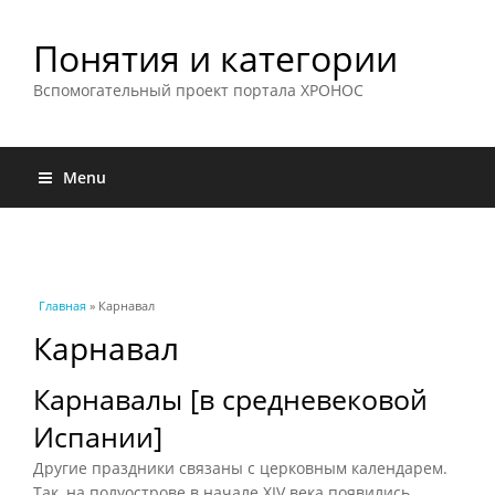
Понятия и категории
Вспомогательный проект портала ХРОНОС
Menu
Вы здесь
Главная
» Карнавал
Карнавал
Карнавалы [в средневековой
Испании]
Другие праздники связаны с церковным календарем.
Так, на полуострове в начале XIV века появились