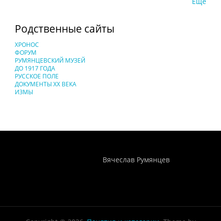
Еще
Родственные сайты
ХРОНОС
ФОРУМ
РУМЯНЦЕВСКИЙ МУЗЕЙ
ДО 1917 ГОДА
РУССКОЕ ПОЛЕ
ДОКУМЕНТЫ XX ВЕКА
ИЗМЫ
Понятия И Категории - Исторический Проект ХРОНОС
WEB-редактор
Вячеслав Румянцев