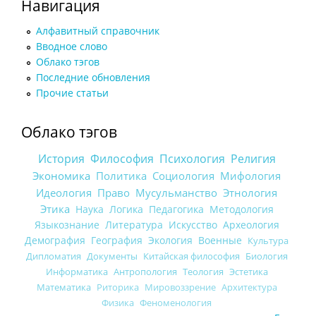
Навигация
Алфавитный справочник
Вводное слово
Облако тэгов
Последние обновления
Прочие статьи
Облако тэгов
История
Философия
Психология
Религия
Экономика
Политика
Социология
Мифология
Идеология
Право
Мусульманство
Этнология
Этика
Наука
Логика
Педагогика
Методология
Языкознание
Литература
Искусство
Археология
Демография
География
Экология
Военные
Культура
Дипломатия
Документы
Китайская философия
Биология
Информатика
Антропология
Теология
Эстетика
Математика
Риторика
Мировоззрение
Архитектура
Физика
Феноменология