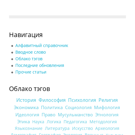
Навигация
Алфавитный справочник
Вводное слово
Облако тэгов
Последние обновления
Прочие статьи
Облако тэгов
История
Философия
Психология
Религия
Экономика
Политика
Социология
Мифология
Идеология
Право
Мусульманство
Этнология
Этика
Наука
Логика
Педагогика
Методология
Языкознание
Литература
Искусство
Археология
Демография
География
Экология
Военные
Культура