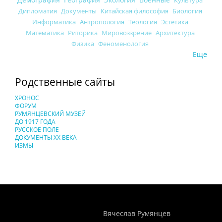
Дипломатия
Документы
Китайская философия
Биология
Информатика
Антропология
Теология
Эстетика
Математика
Риторика
Мировоззрение
Архитектура
Физика
Феноменология
Еще
Родственные сайты
ХРОНОС
ФОРУМ
РУМЯНЦЕВСКИЙ МУЗЕЙ
ДО 1917 ГОДА
РУССКОЕ ПОЛЕ
ДОКУМЕНТЫ XX ВЕКА
ИЗМЫ
Понятия И Категории - Исторический Проект ХРОНОС
WEB-редактор
Вячеслав Румянцев