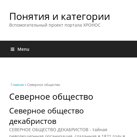
Понятия и категории
Вспомогательный проект портала ХРОНОС
Menu
Вы здесь
Главная
» Северное общество
Северное общество
Северное общество
декабристов
СЕВЕРНОЕ ОБЩЕСТВО ДЕКАБРИСТОВ - тайная
революционная организация, созданная в 1821 году в