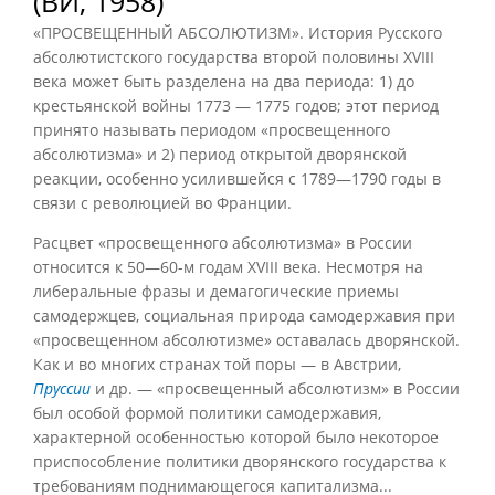
(ВИ, 1958)
«ПРОСВЕЩЕННЫЙ АБСОЛЮТИЗМ». История Русского
абсолютистского государства второй половины XVIII
века может быть разделена на два периода: 1) до
крестьянской войны 1773 — 1775 годов; этот период
принято называть периодом «просвещенного
абсолютизма» и 2) период открытой дворянской
реакции, особенно усилившейся с 1789—1790 годы в
связи с революцией во Франции.
Расцвет «просвещенного абсолютизма» в России
относится к 50—60-м годам XVIII века. Несмотря на
либеральные фразы и демагогические приемы
самодержцев, социальная природа самодержавия при
«просвещенном абсолютизме» оставалась дворянской.
Как и во многих странах той поры — в Австрии,
Пруссии
и др. — «просвещенный абсолютизм» в России
был особой формой политики самодержавия,
характерной особенностью которой было некоторое
приспособление политики дворянского государства к
требованиям поднимающегося капитализма...