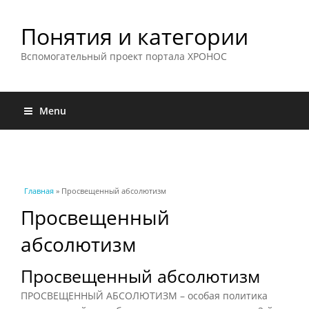
Понятия и категории
Вспомогательный проект портала ХРОНОС
Menu
Вы здесь
Главная
» Просвещенный абсолютизм
Просвещенный
абсолютизм
Просвещенный абсолютизм
ПРОСВЕЩЕННЫЙ АБСОЛЮТИЗМ – особая политика