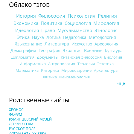
Облако тэгов
История
Философия
Психология
Религия
Экономика
Политика
Социология
Мифология
Идеология
Право
Мусульманство
Этнология
Этика
Наука
Логика
Педагогика
Методология
Языкознание
Литература
Искусство
Археология
Демография
География
Экология
Военные
Культура
Дипломатия
Документы
Китайская философия
Биология
Информатика
Антропология
Теология
Эстетика
Математика
Риторика
Мировоззрение
Архитектура
Физика
Феноменология
Еще
Родственные сайты
ХРОНОС
ФОРУМ
РУМЯНЦЕВСКИЙ МУЗЕЙ
ДО 1917 ГОДА
РУССКОЕ ПОЛЕ
ДОКУМЕНТЫ XX ВЕКА