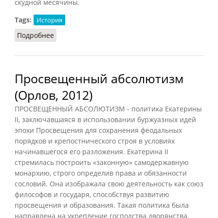
скудной месячины.
Tags:
История
Подробнее
о Прусский «просвещенный абсолютизм»
Просвещенный абсолютизм
(Орлов, 2012)
ПРОСВЕЩЕННЫЙ АБСОЛЮТИЗМ - политика Екатерины
II, заключавшаяся в использовании буржуазных идей
эпохи Просвещения для сохранения феодальных
порядков и крепостнического строя в условиях
начинавшегося его разложения. Екатерина II
стремилась построить «законную» самодержавную
монархию, строго определив права и обязанности
сословий. Она изображала свою деятельность как союз
философов и государя, способствуя развитию
просвещения и образования. Такая политика была
направлена на укрепление господства дворянства,