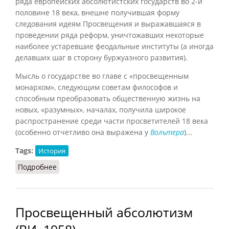
ряда европейских абсолютистских государств во 2-й
половине 18 века, внешне получившая форму
следования идеям Просвещения и выражавшаяся в
проведении ряда реформ, уничтожавших некоторые
наиболее устаревшие феодальные институты (а иногда
делавших шаг в сторону буржуазного развития).
Мысль о государстве во главе с «просвещенным
монархом», следующим советам философов и
способным преобразовать общественную жизнь на
новых, «разумных», началах, получила широкое
распространение среди части просветителей 18 века
(особенно отчетливо она выражена у
Вольтера
)...
Tags:
История
Подробнее
о Просвещенный абсолютизм
Просвещенный абсолютизм