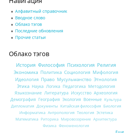
Навигация
Алфавитный справочник
Вводное слово
Облако тэгов
Последние обновления
Прочие статьи
Облако тэгов
История
Философия
Психология
Религия
Экономика
Политика
Социология
Мифология
Идеология
Право
Мусульманство
Этнология
Этика
Наука
Логика
Педагогика
Методология
Языкознание
Литература
Искусство
Археология
Демография
География
Экология
Военные
Культура
Дипломатия
Документы
Китайская философия
Биология
Информатика
Антропология
Теология
Эстетика
Математика
Риторика
Мировоззрение
Архитектура
Физика
Феноменология
Еще