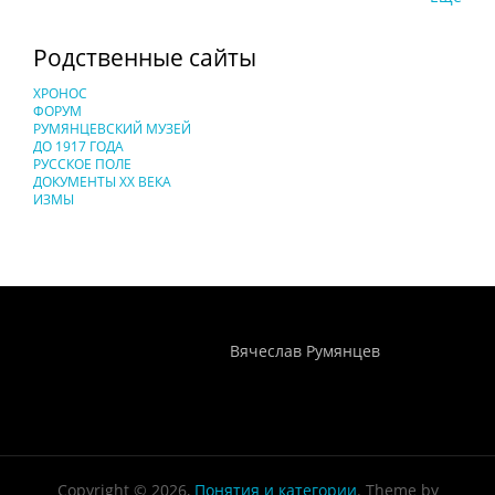
Родственные сайты
ХРОНОС
ФОРУМ
РУМЯНЦЕВСКИЙ МУЗЕЙ
ДО 1917 ГОДА
РУССКОЕ ПОЛЕ
ДОКУМЕНТЫ XX ВЕКА
ИЗМЫ
Понятия И Категории - Исторический Проект ХРОНОС
WEB-редактор
Вячеслав Румянцев
Copyright © 2026,
Понятия и категории
. Theme by