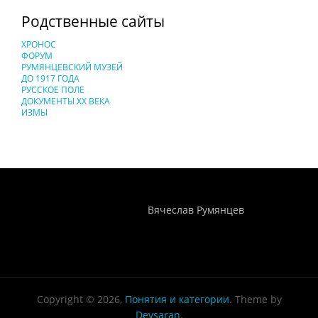
Родственные сайты
ХРОНОС
ФОРУМ
РУМЯНЦЕВСКИЙ МУЗЕЙ
ДО 1917 ГОДА
РУССКОЕ ПОЛЕ
ДОКУМЕНТЫ XX ВЕКА
ИЗМЫ
Понятия И Категории - Исторический Проект ХРОНОС
WEB-редактор
Вячеслав Румянцев
Copyright © 2026,
Понятия и категории
. Theme by
Devsaran
.