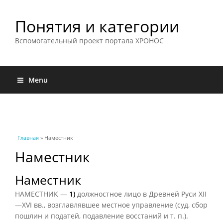
Понятия и категории
Вспомогательный проект портала ХРОНОС
Menu
Вы здесь
Главная
» Наместник
Наместник
Наместник
НАМЕСТНИК —
1)
должностное лицо в Древней Руси XII
—XVI вв., возглавлявшее местное управление (суд, сбор
пошлин и податей, подавление восстаний и т. п.).