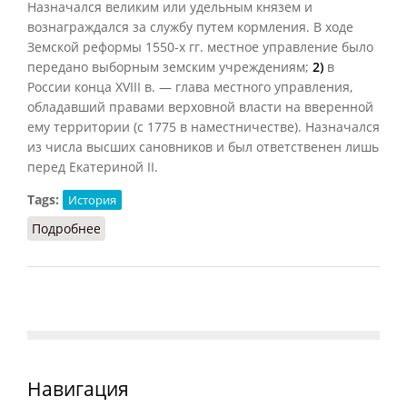
Назначался великим или удельным князем и
вознаграждался за службу путем кормления. В ходе
Земской реформы 1550-х гг. местное управление было
передано выборным земским учреждениям;
2)
в
России конца XVIII в. — глава местного управления,
обладавший правами верховной власти на вверенной
ему территории (с 1775 в наместничестве). Назначался
из числа высших сановников и был ответственен лишь
перед Екатериной II.
Tags:
История
Подробнее
о Наместник
Навигация