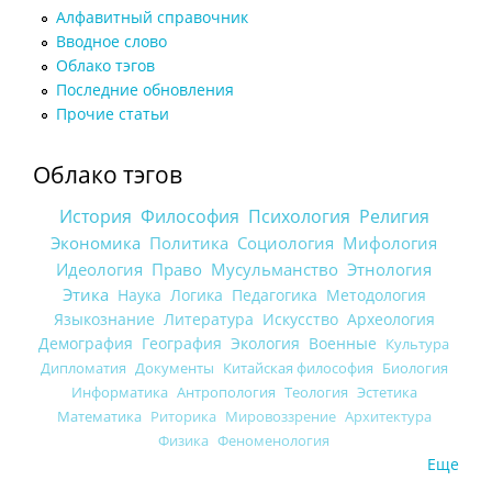
Алфавитный справочник
Вводное слово
Облако тэгов
Последние обновления
Прочие статьи
Облако тэгов
История
Философия
Психология
Религия
Экономика
Политика
Социология
Мифология
Идеология
Право
Мусульманство
Этнология
Этика
Наука
Логика
Педагогика
Методология
Языкознание
Литература
Искусство
Археология
Демография
География
Экология
Военные
Культура
Дипломатия
Документы
Китайская философия
Биология
Информатика
Антропология
Теология
Эстетика
Математика
Риторика
Мировоззрение
Архитектура
Физика
Феноменология
Еще