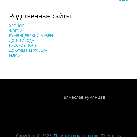
Родственные сайты
ХРОНОС
ФОРУМ
РУМЯНЦЕВСКИЙ МУЗЕЙ
ДО 1917 ГОДА
РУССКОЕ ПОЛЕ
ДОКУМЕНТЫ XX ВЕКА
ИЗМЫ
Понятия И Категории - Исторический Проект ХРОНОС
WEB-редактор
Вячеслав Румянцев
Copyright © 2026,
Понятия и категории
. Theme by