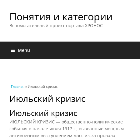
Понятия и категории
Вспомогательный проект портала ХРОНОС
Menu
Вы здесь
Главная
» Июльский кризис
Июльский кризис
Июльский кризис
ИЮЛЬСКИЙ КРИЗИС — общественно-политические
события в начале июля 1917 г., вызванные мощным
антивоенным выступлением масс из-за провала