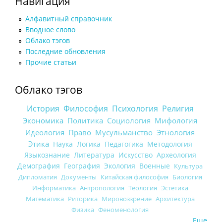
Навигация
Алфавитный справочник
Вводное слово
Облако тэгов
Последние обновления
Прочие статьи
Облако тэгов
История
Философия
Психология
Религия
Экономика
Политика
Социология
Мифология
Идеология
Право
Мусульманство
Этнология
Этика
Наука
Логика
Педагогика
Методология
Языкознание
Литература
Искусство
Археология
Демография
География
Экология
Военные
Культура
Дипломатия
Документы
Китайская философия
Биология
Информатика
Антропология
Теология
Эстетика
Математика
Риторика
Мировоззрение
Архитектура
Физика
Феноменология
Еще