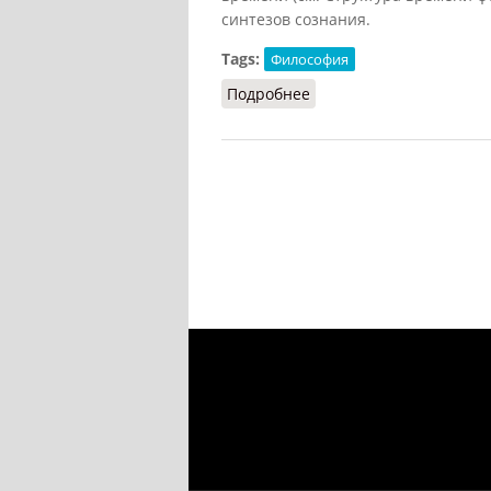
синтезов сознания.
Tags:
Философия
Подробнее
о Конституирование (Ку