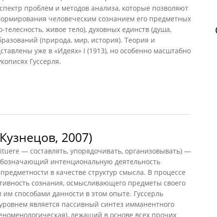
спектр проблем и методов анализа, которые позволяют
формирования человеческим сознанием его предметных
-телесность, живое тело), духовных единств (душа,
разований (природа, мир, история). Теория и
тавлены уже в «Идеях» I (1913), но особенно масштабно
кописях Гуссерля.
Кузнецов, 2007)
tuere — составлять, упорядочивать, организовывать) —
 обозначающий интенциональную деятельность
редметности в качестве структур смысла. В процессе
ктивность сознания, осмысливающего предметы своего
 им способами данности в этом опыте. Гуссерль
 уровнем является пассивный синтез имманентного
еноменологическая), лежащий в основе всех прочих