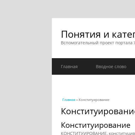
Понятия и кате
Вспомогательный проект портала
Главная
Вводное слово
Вы здесь
Главная
» Конституирование
Конституировани
Конституирование
КОНСТИТУИРОВАНИЕ, конституция (