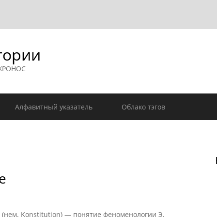
гории
 ХРОНОС
Алфавитный указатель
Облако тэгов
е
нем. Konstitution) — понятие феноменологии Э.