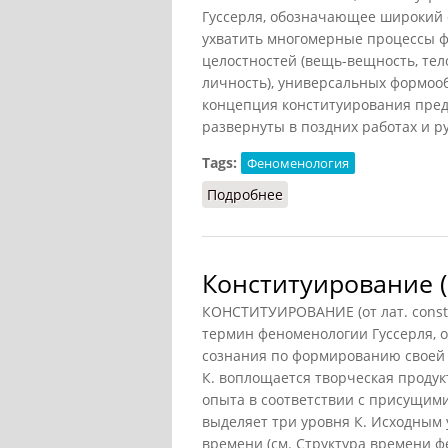
Гуссерля, обозначающее широкий 
ухватить многомерные процессы 
целостностей (вещь-вещность, тело
личность), универсальных формооб
концепция конституирования предс
развернуты в поздних работах и ру
Tags:
Феноменология
Подробнее
о Конституирование
Конституирование (
КОНСТИТУИРОВАНИЕ (от лат. consti
термин феноменологии Гуссерля,
сознания по формированию своей п
К. воплощается творческая проду
опыта в соответствии с присущими
выделяет три уровня К. Исходным
времени (см. Структура времени ф