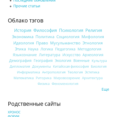
Последние обновления
Прочие статьи
Облако тэгов
История
Философия
Психология
Религия
Экономика
Политика
Социология
Мифология
Идеология
Право
Мусульманство
Этнология
Этика
Наука
Логика
Педагогика
Методология
Языкознание
Литература
Искусство
Археология
Демография
География
Экология
Военные
Культура
Дипломатия
Документы
Китайская философия
Биология
Информатика
Антропология
Теология
Эстетика
Математика
Риторика
Мировоззрение
Архитектура
Физика
Феноменология
Еще
Родственные сайты
ХРОНОС
ФОРУМ