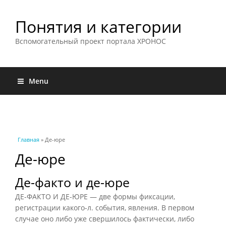
Понятия и категории
Вспомогательный проект портала ХРОНОС
Menu
Вы здесь
Главная
» Де-юре
Де-юре
Де-факто и де-юре
ДЕ-ФАКТО И ДЕ-ЮРЕ — две формы фиксации,
регистрации какого-л. события, явления. В первом
случае оно либо уже свершилось фактически, либо