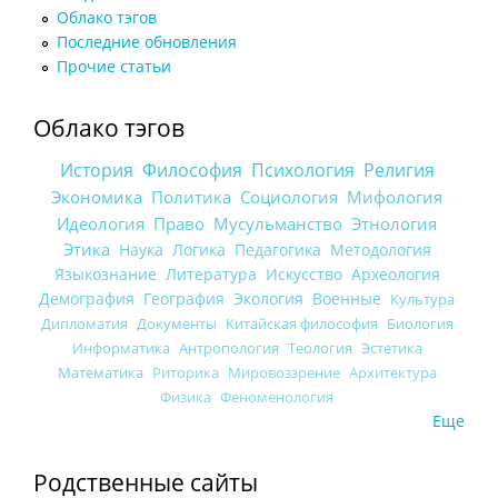
Облако тэгов
Последние обновления
Прочие статьи
Облако тэгов
История
Философия
Психология
Религия
Экономика
Политика
Социология
Мифология
Идеология
Право
Мусульманство
Этнология
Этика
Наука
Логика
Педагогика
Методология
Языкознание
Литература
Искусство
Археология
Демография
География
Экология
Военные
Культура
Дипломатия
Документы
Китайская философия
Биология
Информатика
Антропология
Теология
Эстетика
Математика
Риторика
Мировоззрение
Архитектура
Физика
Феноменология
Еще
Родственные сайты