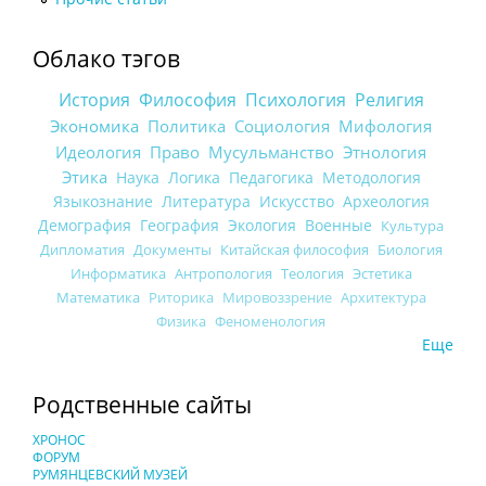
Облако тэгов
История
Философия
Психология
Религия
Экономика
Политика
Социология
Мифология
Идеология
Право
Мусульманство
Этнология
Этика
Наука
Логика
Педагогика
Методология
Языкознание
Литература
Искусство
Археология
Демография
География
Экология
Военные
Культура
Дипломатия
Документы
Китайская философия
Биология
Информатика
Антропология
Теология
Эстетика
Математика
Риторика
Мировоззрение
Архитектура
Физика
Феноменология
Еще
Родственные сайты
ХРОНОС
ФОРУМ
РУМЯНЦЕВСКИЙ МУЗЕЙ