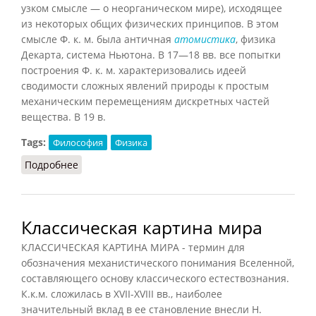
узком смысле — о неорганическом мире), исходящее
из некоторых общих физических принципов. В этом
смысле Ф. к. м. была античная
атомистика
, физика
Декарта, система Ньютона. В 17—18 вв. все попытки
построения Ф. к. м. характеризовались идеей
сводимости сложных явлений природы к простым
механическим перемещениям дискретных частей
вещества. В 19 в.
Tags:
Философия
Физика
Подробнее
о Физическая картина мира
Классическая картина мира
КЛАССИЧЕСКАЯ КАРТИНА МИРА - термин для
обозначения механистического понимания Вселенной,
составляющего основу классического естествознания.
К.к.м. сложилась в XVII-XVIII вв., наиболее
значительный вклад в ее становление внесли Н.