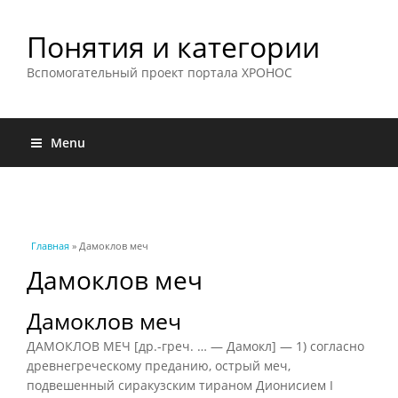
Понятия и категории
Вспомогательный проект портала ХРОНОС
Menu
Вы здесь
Главная
» Дамоклов меч
Дамоклов меч
Дамоклов меч
ДАМОКЛОВ МЕЧ [др.-греч. … — Дамокл] — 1) согласно
древнегреческому преданию, острый меч,
подвешенный сиракузским тираном Дионисием I