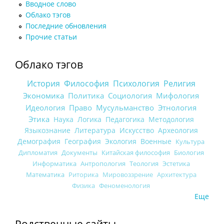
Вводное слово
Облако тэгов
Последние обновления
Прочие статьи
Облако тэгов
История
Философия
Психология
Религия
Экономика
Политика
Социология
Мифология
Идеология
Право
Мусульманство
Этнология
Этика
Наука
Логика
Педагогика
Методология
Языкознание
Литература
Искусство
Археология
Демография
География
Экология
Военные
Культура
Дипломатия
Документы
Китайская философия
Биология
Информатика
Антропология
Теология
Эстетика
Математика
Риторика
Мировоззрение
Архитектура
Физика
Феноменология
Еще
Родственные сайты