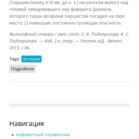
Старшим (конец V-IV вв. до н. э.) на конском волосе над
головой завидовавшего ему фаворита Дамокла,
которого тиран во время пиршества посадил на свое
место; 2) нависшая, постоянно грозящая опасность.
Философский словарь / авт.-сост. С. Я. Подопригора, А. С.
Подопригора. — Изд. 2-е, стер. — Ростов н/Д : Феникс,
2013, с 86.
Tags:
История
Подробнее
о Дамоклов меч
Навигация
Алфавитный справочник