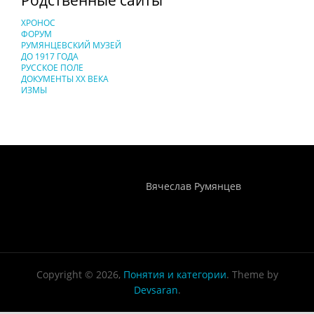
ХРОНОС
ФОРУМ
РУМЯНЦЕВСКИЙ МУЗЕЙ
ДО 1917 ГОДА
РУССКОЕ ПОЛЕ
ДОКУМЕНТЫ XX ВЕКА
ИЗМЫ
Понятия И Категории - Исторический Проект ХРОНОС
WEB-редактор
Вячеслав Румянцев
Copyright © 2026,
Понятия и категории
. Theme by
Devsaran
.