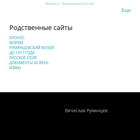
Физика
Феноменология
Еще
Родственные сайты
ХРОНОС
ФОРУМ
РУМЯНЦЕВСКИЙ МУЗЕЙ
ДО 1917 ГОДА
РУССКОЕ ПОЛЕ
ДОКУМЕНТЫ XX ВЕКА
ИЗМЫ
Понятия И Категории - Исторический Проект ХРОНОС
WEB-редактор
Вячеслав Румянцев