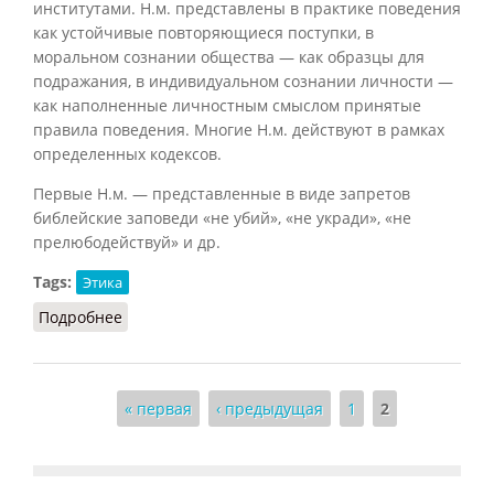
институтами. Н.м. представлены в практике поведения
как устойчивые повторяющиеся поступки, в
моральном сознании общества — как образцы для
подражания, в индивидуальном сознании личности —
как наполненные личностным смыслом принятые
правила поведения. Многие Н.м. действуют в рамках
определенных кодексов.
Первые Н.м. — представленные в виде запретов
библейские заповеди «не убий», «не укради», «не
прелюбодействуй» и др.
Tags:
Этика
Подробнее
о Норма моральная (Кузнецов)
Страницы
« первая
‹ предыдущая
1
2