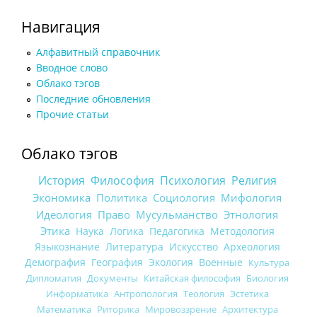
Навигация
Алфавитный справочник
Вводное слово
Облако тэгов
Последние обновления
Прочие статьи
Облако тэгов
История
Философия
Психология
Религия
Экономика
Политика
Социология
Мифология
Идеология
Право
Мусульманство
Этнология
Этика
Наука
Логика
Педагогика
Методология
Языкознание
Литература
Искусство
Археология
Демография
География
Экология
Военные
Культура
Дипломатия
Документы
Китайская философия
Биология
Информатика
Антропология
Теология
Эстетика
Математика
Риторика
Мировоззрение
Архитектура