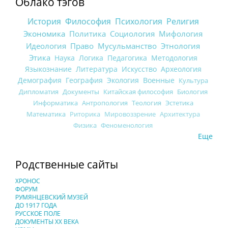
Облако тэгов
История
Философия
Психология
Религия
Экономика
Политика
Социология
Мифология
Идеология
Право
Мусульманство
Этнология
Этика
Наука
Логика
Педагогика
Методология
Языкознание
Литература
Искусство
Археология
Демография
География
Экология
Военные
Культура
Дипломатия
Документы
Китайская философия
Биология
Информатика
Антропология
Теология
Эстетика
Математика
Риторика
Мировоззрение
Архитектура
Физика
Феноменология
Еще
Родственные сайты
ХРОНОС
ФОРУМ
РУМЯНЦЕВСКИЙ МУЗЕЙ
ДО 1917 ГОДА
РУССКОЕ ПОЛЕ
ДОКУМЕНТЫ XX ВЕКА