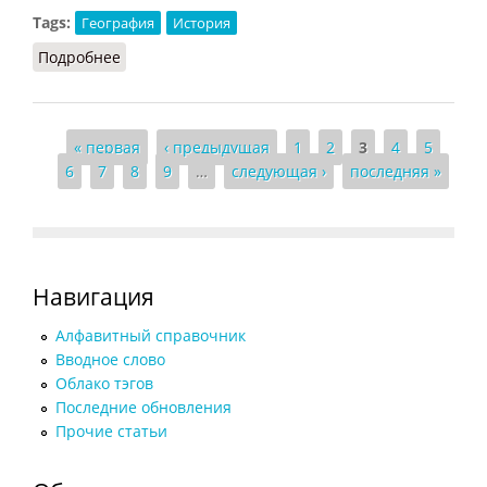
Tags:
География
История
Подробнее
о Национальный округ
Страницы
« первая
‹ предыдущая
1
2
3
4
5
6
7
8
9
…
следующая ›
последняя »
Навигация
Алфавитный справочник
Вводное слово
Облако тэгов
Последние обновления
Прочие статьи