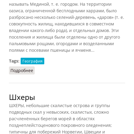
называть Мединой, т. е. городом. На территории
оазиса, ограниченной бесплодными харрами, было
разбросано несколько селений-деревень, «даров» (т. е.
совокупность жилищ, находившихся в совместном
владении какого-либо рода), и отдельных домов. Эти
поселения и жилища были отделены одно от другого
пальмовыми рощами, огородами и возделанными
полями с посевами пшеницы и ячменя...
Tags:
География
Подробнее
о Оазис в Аравии
Шхеры
ШХЕРЫ, небольшие скалистые острова и группы
подводных скал у невысоких, скалистых, сложно
расчленённых берегов морей в областях
позднеплейстоценового покровного оледенения;
типичны для побережий Норвегии, Швеции и