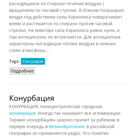
расходящиеся по спирали течения воздуха с
вращением по часовой стрелке. В Южном полушарии
воздух под действием силы Кориолиса поворачивает
влево и растекается по спирали против часовой
стрелки. На экваторе сила Кориолиса равна нулю, и
там антициклоны не встречаются. Для антициклона
характерны нисходящие потоки воздуха в нижних
слоях атмосферы...
Tags:
География
Подробнее
о Антициклон
Конурбация
КОНУРБАЦИЯ, полицентрическая городская
агломерация
. Иногда так называют все агломерации.
Термин «конурбация» широко принят за рубежом, в
первую очередь в
Великобритании
, в российской
географии он применяется редко. Это понятие