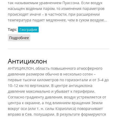
так называемым уравнением Пуассона. Если воздух
насыщен водяным паром, то изменения параметров
происходят иначе – в частности, при расширении
температура падает медленнее, чем в сухом воздухе...
Tags:
География
Подробнее
о Адиабатический процесс
Антициклон
АНТИЦИКЛОН, область повышенного атмосферного
давления размером обычно в несколько сотен –
первые тысячи километров по горизонтали и от 3–4 до
10–12 км по вертикали. В центре антициклона
давление максимально и убывает к периферии.
Согласно градиенту давления, воздух устремляется от
центра к окраине, а под влиянием вращения Земли
вокруг оси (или т. н. силы Кориолиса) поворачивает
вправо в Сев. полушарии. В результате формируются