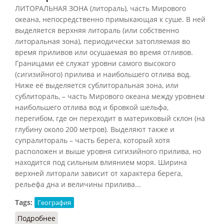
ЛИТОРАЛЬНАЯ ЗОНА (литораль), часть Мирового
океана, непосредственно примыкающая к суше. B ней
выделяется верхняя литораль (или собственно
литоральная зона), периодически затопляемая во
время приливов или осушаемая во время отливов.
Границами её служат уровни самого высокого
(сигизийного) прилива и наибольшего отлива вод.
Ниже её выделяется сублиторальная зона, или
сублитораль, – часть Мирового океана между уровнем
наибольшего отлива вод и бровкой шельфа,
перегибом, где он переходит в материковый склон (на
глубину около 200 метров). Выделяют также и
супралитораль – часть берега, который хотя
расположен и выше уровня сигизийного прилива, но
находится под сильным влиянием моря. Ширина
верхней литорали зависит от характера берега,
рельефа дна и величины прилива...
Tags:
География
Подробнее
о Литоральная зона