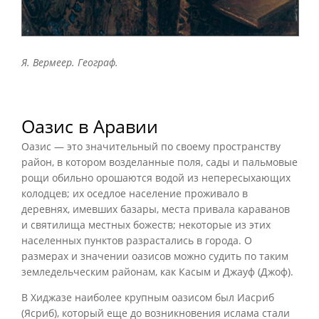
Я. Вермеер. Географ.
Оазис в Аравии
Оазис — это значительный по своему пространству
район, в котором возделанные поля, сады и пальмовые
рощи обильно орошаются водой из непересыхающих
колодцев; их оседлое население проживало в
деревнях, имевших базары, места привала караванов
и святилища местных божеств; некоторые из этих
населенных пунктов разрастались в города. О
размерах и значении оазисов можно судить по таким
земледельческим районам, как Касым и Джауф (Джоф).
В Хиджазе наиболее крупным оазисом был Иасриб
(Ясриб), который еще до возникновения ислама стали