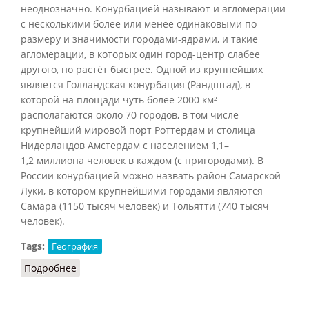
неоднозначно. Конурбацией называют и агломерации
с несколькими более или менее одинаковыми по
размеру и значимости городами-ядрами, и такие
агломерации, в которых один город-центр слабее
другого, но растёт быстрее. Одной из крупнейших
является Голландская конурбация (Рандштад), в
которой на площади чуть более 2000 км²
располагаются около 70 городов, в том числе
крупнейший мировой порт Роттердам и столица
Нидерландов Амстердам с населением 1,1–
1,2 миллиона человек в каждом (с пригородами). В
России конурбацией можно назвать район Самарской
Луки, в котором крупнейшими городами являются
Самара (1150 тысяч человек) и Тольятти (740 тысяч
человек).
Tags:
География
Подробнее
о Конурбация